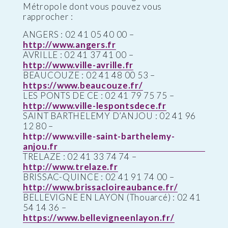
Métropole dont vous pouvez vous
rapprocher :
ANGERS : 02 41 05 40 00 –
http://www.angers.fr
AVRILLE : 02 41 37 41 00 –
http://www.ville-avrille.fr
BEAUCOUZE : 02 41 48 00 53 –
https://www.beaucouze.fr/
LES PONTS DE CE : 02 41 79 75 75 –
http://www.ville-lespontsdece.fr
SAINT BARTHELEMY D’ANJOU : 02 41 96
12 80 –
http://www.ville-saint-barthelemy-
anjou.fr
TRELAZE : 02 41 33 74 74 –
http://www.trelaze.fr
BRISSAC-QUINCE : 02 41 91 74 00 –
http://www.brissacloireaubance.fr/
BELLEVIGNE EN LAYON (Thouarcé) : 02 41
54 14 36 –
https://www.bellevigneenlayon.fr/