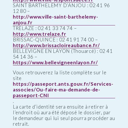
SAINT BARTHELEMY D’ANJOU : 02 41 96
12 80 –
http://www.ville-saint-barthelemy-
anjou.fr
TRELAZE : 02 41 33 74 74 –
http://www.trelaze.fr
BRISSAC-QUINCE : 02 41 91 74 00 –
http://www.brissacloireaubance.fr/
BELLEVIGNE EN LAYON (Thouarcé) : 02 41
54 14 36 –
https://www.bellevigneenlayon.fr/
Vous retrouverez la liste complète sur le
site
https://passeport.ants.gouv.fr/Services-
associes/Ou-faire-ma-demande-de-
passeport-CNI
.
La carte d’identité sera ensuite à retirer à
l’endroit où aura été déposé le dossier, par
le demandeur qui lui seul pourra procéder au
retrait.