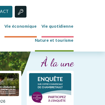
ACT
Vie économique
Vie quotidienne
Nature et tourisme
Jeunesse
À la une
Le club des jeunes
Mission Locale
2026
s
re