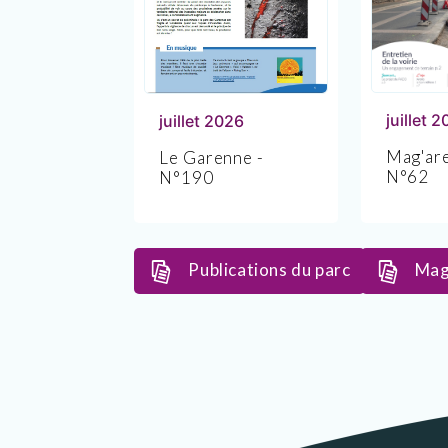
juillet 
juillet 2026
Mag'are
Le Garenne -
N°62
N°190
Publications du parc
Mag