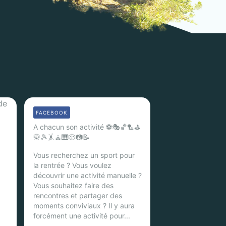
FACEBOOK
A chacun son activité ⚽🎭🏀🏸⛳️
🥋🎾🤸🧘🎹🎲📷📝
Vous recherchez un sport pour
la rentrée ?
Vous voulez
découvrir une activité manuelle ?
Vous souhaitez faire des
rencontres et partager des
moments conviviaux ?
Il y aura
forcément une activité pour...