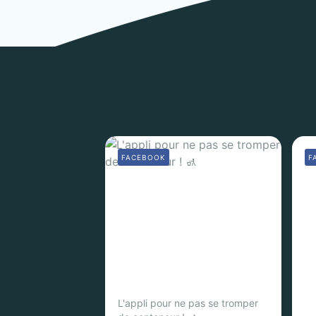
FACEBOOK
F
L'appli pour ne pas se tromper