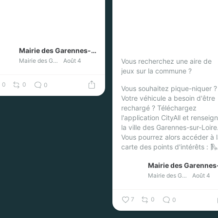
Mairie des Garennes-sur-Loire
Vous recherchez une aire de
Mairie des Garennes-sur-Loire
Août 4
jeux sur la commune ?
0
0
0
Vous souhaitez pique-niquer ?
Votre véhicule a besoin d'être
rechargé ?
Téléchargez
l'application CityAll et renseig
la ville des Garennes-sur-Loire
Vous pourrez alors accéder à 
carte des points d'intérêts :
🛝.
Mairie des Garennes-sur-Loire
Août 4
7
0
0