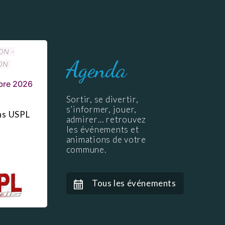
ON -
Agenda
ON
bre 2026
Sortir, se divertir,
s’informer, jouer,
ons USPL
admirer… retrouvez
les événements et
animations de votre
commune.
Tous les événements