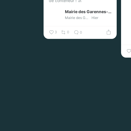
de conteneur ! 🚮
Mairie des Garennes-sur-Loire
Mairie des Garennes-sur-Loire
Hier
3
0
0