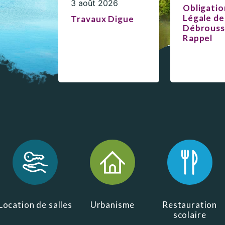
3 août 2026
ations
Obligatio
t
Réglementation
Légale de
Travaux Digue
ntation des ENS
des nuisances
Débrouss
ations officielles
Rappel
Transports et
mobilité
Cimetières
Agenda
Location de salles
Urbanisme
Restauration
scolaire