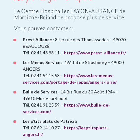
Le Centre Hospitalier LAYON-AUBANCE de
Martigné-Briand ne propose plus ce service.
Vous pouvez contacter :
Prest Alliance
: 8 ter rue des Thomasseries – 49070
BEAUCOUZÉ
Tél. 02 41 48 98 11 –
https://www.prest-alliance.fr/
Les Menus Services
:161 bd de Strasbourg – 49000
ANGERS
Tél. 02 41 54 15 58 –
https://www.les-menus-
services.com/portage-de-repas/angers-loire/
Bulle de Services
: 14 Bis Rue du 30 Août 1944 –
49610 Mozé-sur-Louet
Tél. 02 41 91 25 59 –
https://www.bulle-de-
services.com/
Les p’tits plats de Patricia
Tél. 07 69 14 10 27 –
https://lesptitsplats-
angers.fr/