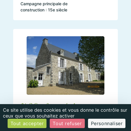
Campagne principale de
construction : 15e siècle
N°30 • Logis de la
Ce site utilise des cookies et vous donne le contrôle sur
Haute-Rablaie
ceux que vous souhaitez activer
Tout accepter
Tout refuser
Personnaliser
Campagnes principales de