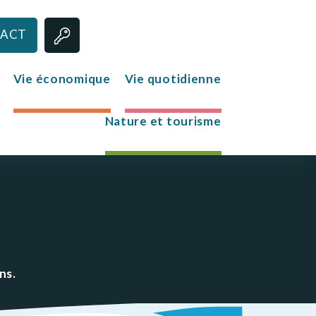
ACT
Vie économique
Vie quotidienne
Nature et tourisme
Jeunesse
Le club des jeunes
Mission Locale
ns.
s
re