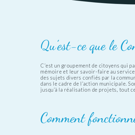
Public
Les services aux
des Enfants
Patrimoine
Budge
personnes
Prése
Conseil des Sages
Le vignoble
Public
Résidence la Perrière
Les projets
(EHPAD et Résidence
autonomie)
Qu’est-ce que le Co
C’est un groupement de citoyens qui par
mémoire et leur savoir-faire au service 
des sujets divers confiés par la commun
dans le cadre de l’action municipale. Son
jusqu’à la réalisation de projets, tout c
Comment fonctionn