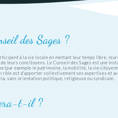
ations
t
Réglementation
ntation des ENS
des nuisances
ations officielles
Transports et
mobilité
nseil des Sages ?
Cimetières
Agenda
ticipent à la vie locale en mettant leur temps libre, leu
de leurs concitoyens. Le Conseil des Sages est une instan
e (par exemple le patrimoine, la mobilité, la vie citoyen
 rôle est d’apporter collectivement ses expertises et avis
ela, sans orientation politique, religieuse ou syndicale.
era-t-il ?