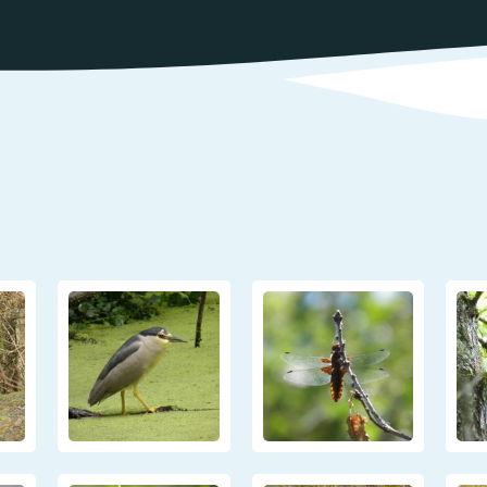
ations
t
Réglementation
ntation des ENS
des nuisances
ations officielles
Transports et
mobilité
Cimetières
Agenda