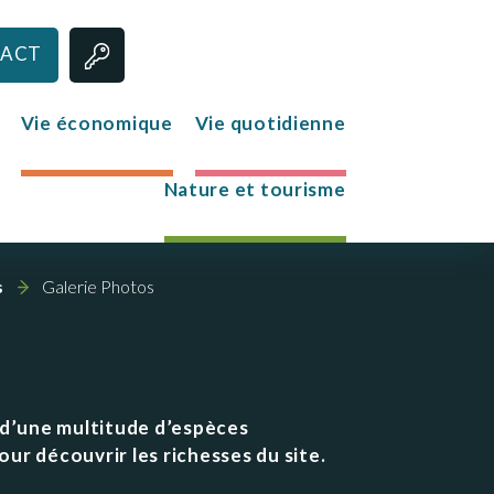
ACT
Vie économique
Vie quotidienne
Nature et tourisme
Jeunesse
s
Galerie Photos
Le club des jeunes
Mission Locale
 d’une multitude d’espèces
ur découvrir les richesses du site.
s
re