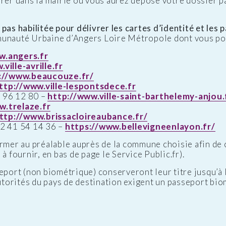
rer dans la mairie où vous aurez déposé votre dossier p
pas habilitée pour délivrer les cartes d’identité et les 
munauté Urbaine d’Angers Loire Métropole dont vous po
w.angers.fr
ville-avrille.fr
://www.beaucouze.fr/
ttp://www.ville-lespontsdece.fr
96 12 80 –
http://www.ville-saint-barthelemy-anjou.
w.trelaze.fr
ttp://www.brissacloireaubance.fr/
2 41 54 14 36 –
https://www.bellevigneenlayon.fr/
er au préalable auprès de la commune choisie afin de c
à fournir, en bas de page le Service Public.fr).
eport (non biométrique) conserveront leur titre jusqu’à l
autorités du pays de destination exigent un passeport bio