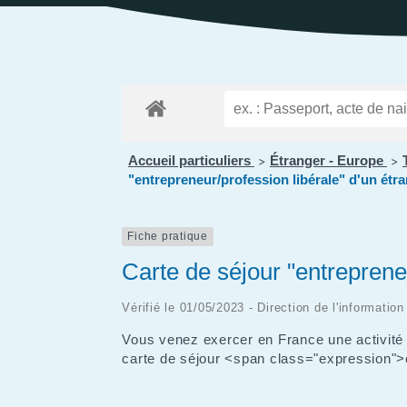
Public
Les services aux
des Enfants
Patrimoine
Budge
personnes
Prése
Conseil des Sages
Le vignoble
Public
Résidence la Perrière
Les projets
(EHPAD et Résidence
autonomie)
Accueil particuliers
Étranger - Europe
>
>
"entrepreneur/profession libérale" d'un étr
Fiche pratique
Carte de séjour "entreprene
Vérifié le 01/05/2023 - Direction de l'informatio
Vous venez exercer en France une activité 
carte de séjour <span class="expression">e