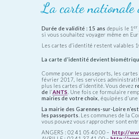
La carte nationale 
er
Durée de validité : 15 ans
depuis le 1
si vous souhaitez voyager même en Euro
Les cartes d’identité restent valables 
La carte d’identité devient biométriqu
Comme pour les passeports, les cartes 
février 2017, les services administrat
plus les cartes d’identité. Vous devez
r
de
l’
ANTS
. Une fois ce formulaire rem
mairies de votre choix
, équipées d’un
La mairie des Garennes-sur-Loire n’est 
les passeports
. Les communes de la C
vous pouvez vous rapprocher sont entre
ANGERS : 02 41 05 40 00 –
http://ww
AVRILLE : 02 41 37 41 00 –
http://www.