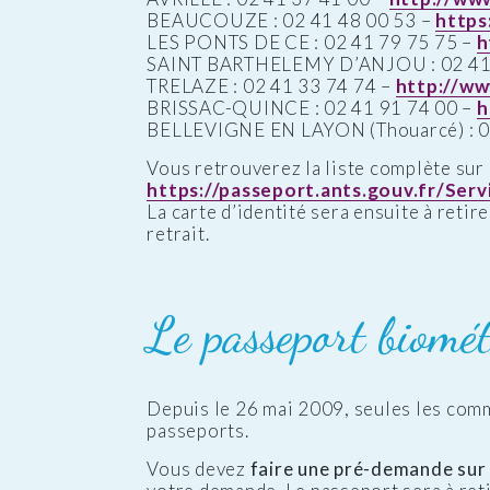
BEAUCOUZE : 02 41 48 00 53 –
https
LES PONTS DE CE : 02 41 79 75 75 –
h
SAINT BARTHELEMY D’ANJOU : 02 41 
TRELAZE : 02 41 33 74 74 –
http://ww
BRISSAC-QUINCE : 02 41 91 74 00 –
h
BELLEVIGNE EN LAYON (Thouarcé) : 0
Vous retrouverez la liste complète sur 
https://passeport.ants.gouv.fr/Se
La carte d’identité sera ensuite à retir
retrait.
Le passeport biomét
Depuis le 26 mai 2009, seules les com
passeports.
Vous devez
faire une pré-demande sur l