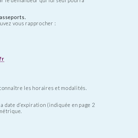
ar le demandeur qui lui seul pourra
passeports.
uvez vous rapprocher :
fr
onnaître les horaires et modalités.
a date d’expiration (indiquée en page 2
métrique.