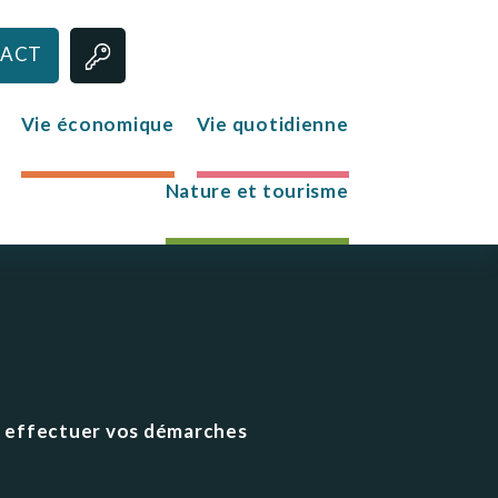
ACT
Vie économique
Vie quotidienne
Nature et tourisme
Jeunesse
Le club des jeunes
Mission Locale
ur effectuer vos démarches
s
re