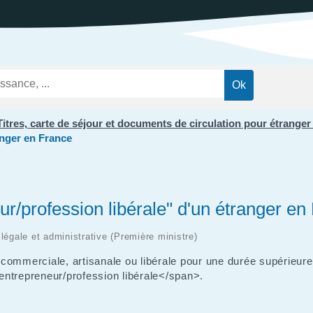
ations
t
Réglementation
ntation des ENS
des nuisances
ations officielles
Transports et
mobilité
Cimetières
Agenda
Titres, carte de séjour et documents de circulation pour étrange
anger en France
ur/profession libérale" d'un étranger en
n légale et administrative (Première ministre)
commerciale, artisanale ou libérale pour une durée supérieur
ntrepreneur/profession libérale</span>.