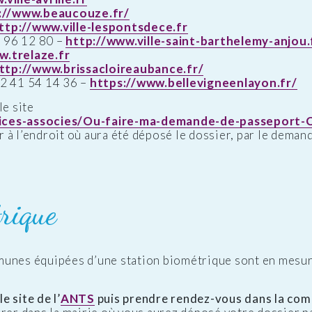
://www.beaucouze.fr/
ttp://www.ville-lespontsdece.fr
96 12 80 –
http://www.ville-saint-barthelemy-anjou.
w.trelaze.fr
ttp://www.brissacloireaubance.fr/
2 41 54 14 36 –
https://www.bellevigneenlayon.fr/
le site
rvices-associes/Ou-faire-ma-demande-de-passeport-
er à l’endroit où aura été déposé le dossier, par le dema
rique
munes équipées d’une station biométrique sont en mesur
e site de l’
ANTS
puis prendre rendez-vous dans la com