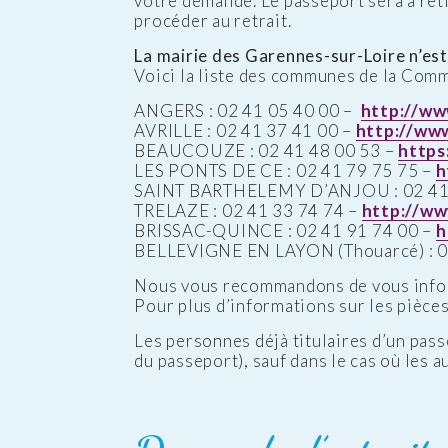
votre demande. Le passeport sera à reti
procéder au retrait.
La mairie des Garennes-sur-Loire n’est 
Voici la liste des communes de la Com
ANGERS : 02 41 05 40 00 –
http://ww
AVRILLE : 02 41 37 41 00 –
http://www.
BEAUCOUZE : 02 41 48 00 53 –
https
LES PONTS DE CE : 02 41 79 75 75 –
h
SAINT BARTHELEMY D’ANJOU : 02 41 
TRELAZE : 02 41 33 74 74 –
http://ww
BRISSAC-QUINCE : 02 41 91 74 00 –
h
BELLEVIGNE EN LAYON (Thouarcé) : 0
Nous vous recommandons de vous inform
Pour plus d’informations sur les pièces 
Les personnes déjà titulaires d’un pass
du passeport), sauf dans le cas où les 