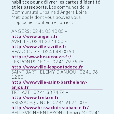
habilitée pour délivrer les cartes d’identité
et les passeports
. Les communes de la
Communauté Urbaine d’Angers Loire
Métropole dont vous pouvez vous
rapprocher sont entre autres :
ANGERS : 02 41 05 40 00 –
http://www.angers.fr
AVRILLE : 02 41 37 41 00 –
http://www.ville-avrille.fr
BEAUCOUZE : 02 41 48 00 53 –
https://www.beaucouze.fr/
LES PONTS DE CE : 02 41 79 75 75 –
http://www.ville-lespontsdece.fr
SAINT BARTHELEMY D’ANJOU : 02 41 96
12 80 –
http://www.ville-saint-barthelemy-
anjou.fr
TRELAZE : 02 41 33 74 74 –
http://www.trelaze.fr
BRISSAC-QUINCE : 02 41 91 74 00 –
http://www.brissacloireaubance.fr/
BELLEVIGNE EN LAYON (Thouarcé) : 02 41