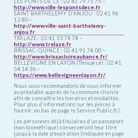
LES PONTS DE CE : 02 41 79 75 75 –
http://www.ville-lespontsdece.fr
SAINT BARTHELEMY D’ANJOU : 02 41 96
12 80 –
http://www.ville-saint-barthelemy-
anjou.fr
TRELAZE : 02 41 33 74 74 –
http://www.trelaze.fr
BRISSAC-QUINCE : 02 41 91 74 00 –
http://www.brissacloireaubance.fr/
BELLEVIGNE EN LAYON (Thouarcé) : 02 41
54 14 36 –
https://www.bellevigneenlayon.fr/
Nous vous recommandons de vous informer
au préalable auprès de la commune choisie
afin de connaître les horaires et modalités.
Pour plus d’informations sur les pièces à
fournir, en bas de page le Service Public.fr).
Les personnes déjà titulaires d’un passeport
(non biométrique) conserveront leur titre
jusqu’à la date d’expiration (indiquée en page