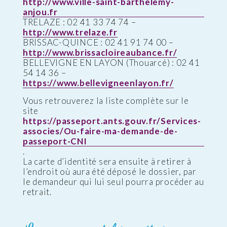
http://www.ville-saint-barthelemy-
anjou.fr
TRELAZE : 02 41 33 74 74 –
http://www.trelaze.fr
BRISSAC-QUINCE : 02 41 91 74 00 –
http://www.brissacloireaubance.fr/
BELLEVIGNE EN LAYON (Thouarcé) : 02 41
54 14 36 –
https://www.bellevigneenlayon.fr/
Vous retrouverez la liste complète sur le
site
https://passeport.ants.gouv.fr/Services-
associes/Ou-faire-ma-demande-de-
passeport-CNI
.
La carte d’identité sera ensuite à retirer à
l’endroit où aura été déposé le dossier, par
le demandeur qui lui seul pourra procéder au
retrait.