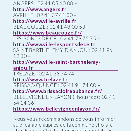
ANGERS : 02 41 05 40 00 –
http://www.angers.fr
AVRILLE : 02 41 37 41 00 –
http://www.ville-avrille.fr
BEAUCOUZE : 02 41 48 00 53 –
https://www.beaucouze.fr/
LES PONTS DE CE : 02 41 79 75 75 –
http://www.ville-lespontsdece.fr
SAINT BARTHELEMY D’ANJOU : 02 41 96
12 80 –
http://www.ville-saint-barthelemy-
anjou.fr
TRELAZE : 02 41 33 74 74 –
http://www.trelaze.fr
BRISSAC-QUINCE : 02 41 91 74 00 –
http://www.brissacloireaubance.fr/
BELLEVIGNE EN LAYON (Thouarcé) : 02 41
54 14 36 –
https://www.bellevigneenlayon.fr/
Nous vous recommandons de vous informer
au préalable auprès de la commune choisie
afin de connaître les horaires et modalités.