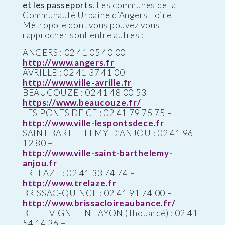
et les passeports
. Les communes de la
Communauté Urbaine d’Angers Loire
Métropole dont vous pouvez vous
rapprocher sont entre autres :
ANGERS : 02 41 05 40 00 –
http://www.angers.fr
AVRILLE : 02 41 37 41 00 –
http://www.ville-avrille.fr
BEAUCOUZE : 02 41 48 00 53 –
https://www.beaucouze.fr/
LES PONTS DE CE : 02 41 79 75 75 –
http://www.ville-lespontsdece.fr
SAINT BARTHELEMY D’ANJOU : 02 41 96
12 80 –
http://www.ville-saint-barthelemy-
anjou.fr
TRELAZE : 02 41 33 74 74 –
http://www.trelaze.fr
BRISSAC-QUINCE : 02 41 91 74 00 –
http://www.brissacloireaubance.fr/
BELLEVIGNE EN LAYON (Thouarcé) : 02 41
54 14 36 –