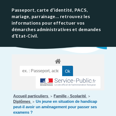
Passeport, carte d’identité, PACS,
mariage, parrainage… retrouvez les
informations pour effectuer vos
démarches administratives et demandes
d’Etat-Civil.
Accueil particuliers
Famille - Scolarité
>
>
Diplômes
Un jeune en situation de handicap
>
peut-il avoir un aménagement pour passer ses
examens ?