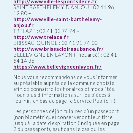
http://www.ville-lespontsdece.fr
SAINT BARTHELEMY D’ANJOU : 02 41 96
12 80 –
http://www.ville-saint-barthelemy-
anjou.fr
TRELAZE : 02 41 33 74 74 –
http://www.trelaze.fr
BRISSAC-QUINCE : 02 41 91 74 00 –
http://www.brissacloireaubance.fr/
BELLEVIGNE EN LAYON (Thouarcé) : 02 41
54 14 36 –
https://www.bellevigneenlayon.fr/
Nous vous recommandons de vous informer
au préalable auprès de la commune choisie
afin de connaître les horaires et modalités.
Pour plus d’informations sur les pièces à
fournir, en bas de page le Service Public.fr).
Les personnes déjà titulaires d’un passeport
(non biométrique) conserveront leur titre
jusqu’à la date d’expiration (indiquée en page
2 du passeport), sauf dans le cas où les