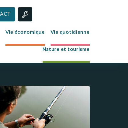
ACT
Vie économique
Vie quotidienne
Nature et tourisme
Jeunesse
Le club des jeunes
Mission Locale
s
re