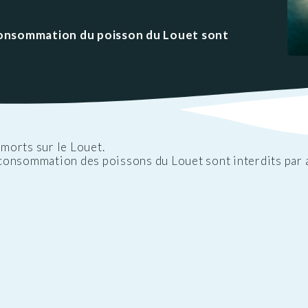
ations
t
Réglementation
ntation des ENS
des nuisances
a consommation du poisson du Louet sont
ations officielles
Transports et
mobilité
Cimetières
Agenda
morts sur le Louet.
a consommation des poissons du Louet sont interdits par 