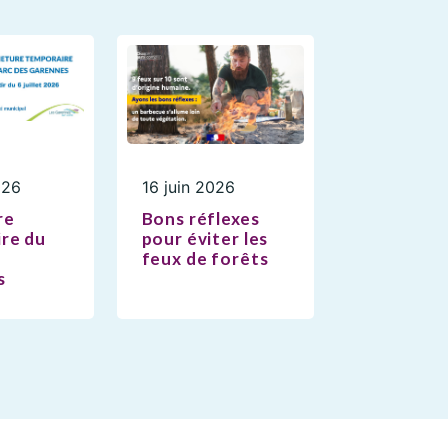
026
16 juin 2026
re
Bons réflexes
re du
pour éviter les
feux de forêts
s