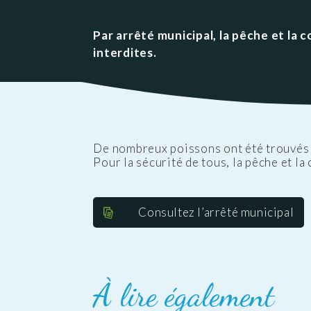
Public
Les services aux
des Enfants
Patrimoine
Budge
personnes
Prése
Par arrêté municipal, la pêche et l
Conseil des Sages
Le vignoble
Public
Résidence la Perrière
interdites.
Les projets
(EHPAD et Résidence
autonomie)
De nombreux poissons ont été trouvés 
Pour la sécurité de tous, la pêche et l
Consultez l’arrêté municipal
À lire également