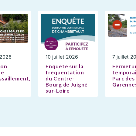
t 2026
10 juillet 2026
7 juillet 2
ion
Enquête sur la
Fermetu
de
fréquentation
temporai
saillement,
du Centre-
Parc des
Bourg de Juigné-
Garenne
sur-Loire