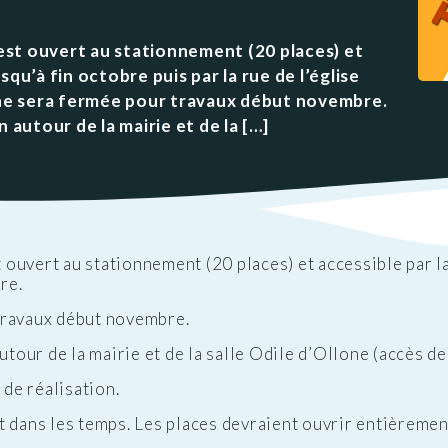
ations
t
Réglementation
ntation des ENS
des nuisances
 est ouvert au stationnement (20 places) et
ations officielles
qu’à fin octobre puis par la rue de l’église
Transports et
ne sera fermée pour travaux début novembre.
mobilité
 autour de la mairie et de la […]
Cimetières
Agenda
st ouvert au stationnement (20 places) et accessible par 
re.
travaux début novembre.
utour de la mairie et de la salle Odile d’Ollone (accès de
 de réalisation.
t dans les temps. Les places devraient ouvrir entièreme