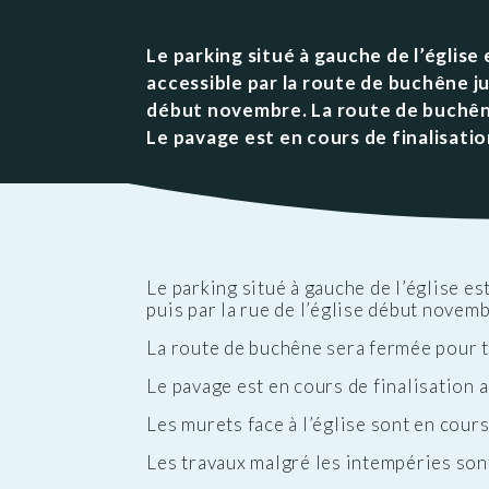
Public
Les services aux
des Enfants
Patrimoine
Budge
personnes
Prése
Le parking situé à gauche de l’église
Conseil des Sages
Le vignoble
Public
Résidence la Perrière
accessible par la route de buchêne jus
Les projets
(EHPAD et Résidence
début novembre. La route de buchê
autonomie)
Le pavage est en cours de finalisation
Le parking situé à gauche de l’église e
puis par la rue de l’église début novemb
La route de buchêne sera fermée pour 
Le pavage est en cours de finalisation a
Les murets face à l’église sont en cours
Les travaux malgré les intempéries son