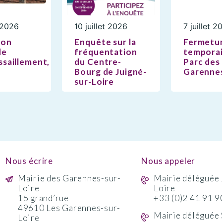
t 2026
10 juillet 2026
7 juillet 2
ion
Enquête sur la
Fermetu
de
fréquentation
temporai
saillement,
du Centre-
Parc des
Bourg de Juigné-
Garenne
sur-Loire
Nous écrire
Nous appeler
Mairie des Garennes-sur-
Mairie déléguée 
Loire
Loire
15 grand’rue
+33 (0)2 41 91 9
49610 Les Garennes-sur-
Mairie déléguée 
Loire