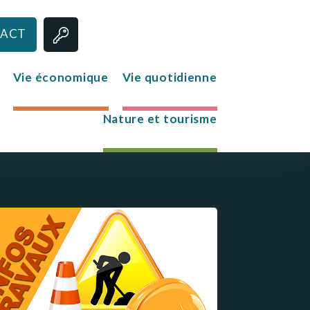
ACT
Vie économique
Vie quotidienne
Nature et tourisme
Jeunesse
Le club des jeunes
Mission Locale
s
re