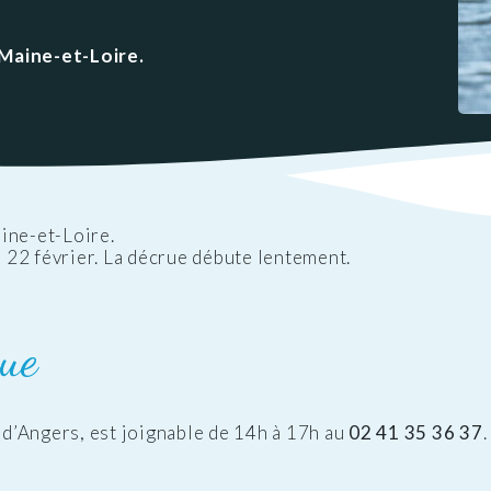
ations
t
Réglementation
ntation des ENS
des nuisances
 Maine-et-Loire.
ations officielles
Transports et
mobilité
Cimetières
Agenda
ine-et-Loire.
e 22 février. La décrue débute lentement.
que
d’Angers, est joignable de 14h à 17h au
02 41 35 36 37
.