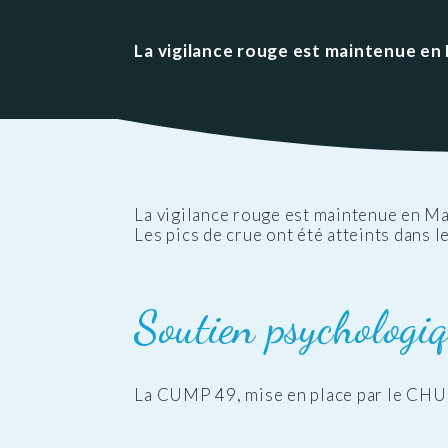
Public
Les services aux
des Enfants
Patrimoine
Budge
personnes
Prése
La vigilance rouge est maintenue en
Conseil des Sages
Le vignoble
Public
Résidence la Perrière
Les projets
(EHPAD et Résidence
autonomie)
La vigilance rouge est maintenue en Ma
Les pics de crue ont été atteints dans l
Soutien psychologi
La CUMP 49, mise en place par le CHU 