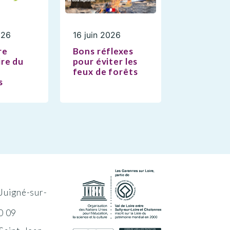
026
16 juin 2026
re
Bons réflexes
re du
pour éviter les
feux de forêts
s
Juigné-sur-
0 09