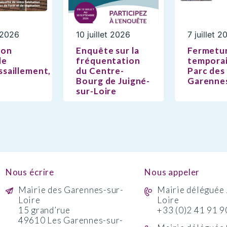
t 2026
10 juillet 2026
7 juillet 2
ion
Enquête sur la
Fermetu
de
fréquentation
temporai
saillement,
du Centre-
Parc des
Bourg de Juigné-
Garenne
sur-Loire
Nous écrire
Nous appeler
Mairie des Garennes-sur-
Mairie déléguée 
Loire
Loire
15 grand’rue
+33 (0)2 41 91 9
49610 Les Garennes-sur-