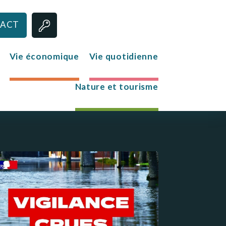
ACT
Vie économique
Vie quotidienne
Nature et tourisme
Jeunesse
Le club des jeunes
Mission Locale
s
re