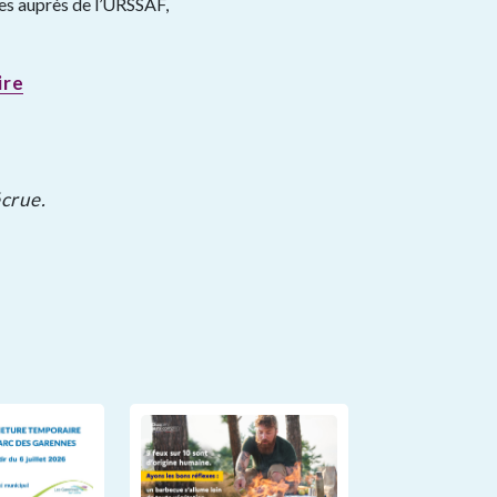
bles auprès de l’URSSAF,
ire
écrue.