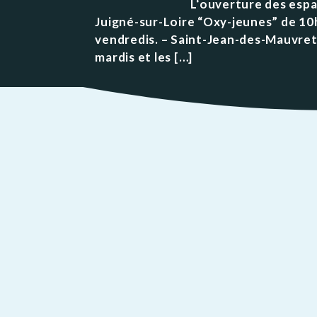
L‘ouverture des espaces jeunes
Public
Les services aux
des Enfants
Patrimoine
Budge
Juigné-sur-Loire “Oxy-jeunes” de 10h 
personnes
Prése
vendredis. – Saint-Jean-des-Mauvret
Conseil des Sages
Le vignoble
Public
Résidence la Perrière
mardis et les […]
Les projets
(EHPAD et Résidence
autonomie)