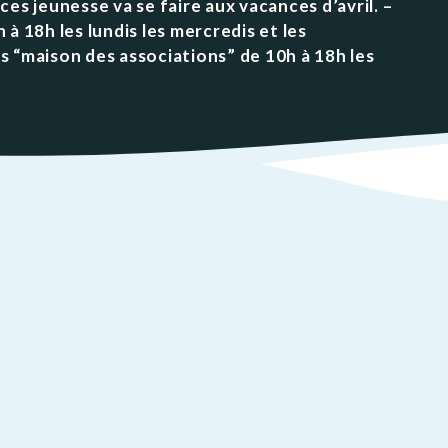
se va se faire aux vacances d’avril. –
ations
t
Réglementation
à 18h les lundis les mercredis et les
ntation des ENS
des nuisances
s “maison des associations” de 10h à 18h les
ations officielles
Transports et
mobilité
Cimetières
Agenda