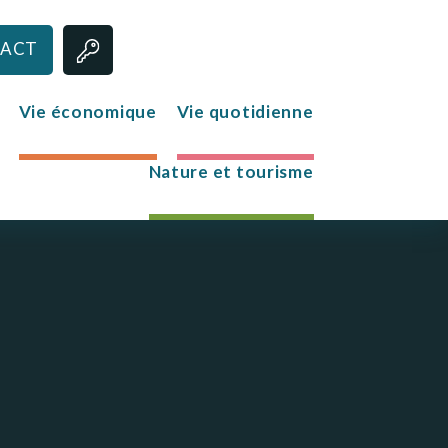
ACT
Vie économique
Vie quotidienne
Nature et tourisme
Jeunesse
Le club des jeunes
Mission Locale
s
re