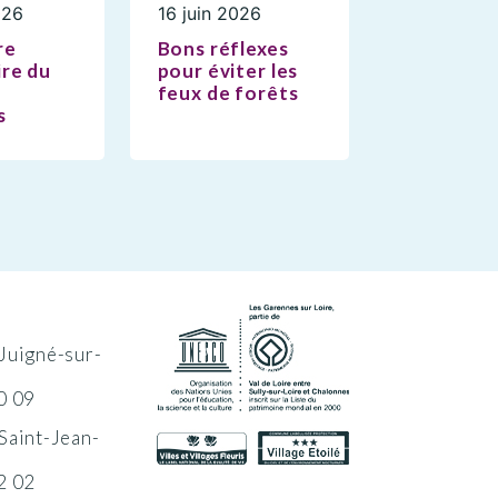
026
16 juin 2026
re
Bons réflexes
re du
pour éviter les
feux de forêts
s
Juigné-sur-
0 09
Saint-Jean-
2 02