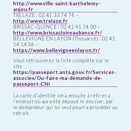
http://www.ville-saint-barthelemy-
anjou.fr
TRELAZE : 02 41 33 74 74 –
http://www.trelaze.fr
BRISSAC-QUINCE : 02 41 91 74 00 –
http://www.brissacloireaubance.fr/
BELLEVIGNE EN LAYON (Thouarcé) : 02 41
54 14 36 –
https://www.bellevigneenlayon.fr/
Vous retrouverez la liste complète sur le
site
https://passeport.ants.gouv.fr/Services-
associes/Ou-faire-ma-demande-de-
passeport-CNI
.
La carte d’identité sera ensuite à retirer à
l’endroit où aura été déposé le dossier, par
le demandeur qui lui seul pourra procéder au
retrait.