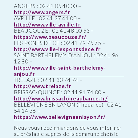
ANGERS : 02 41 05 40 00 –
http://www.angers.fr
AVRILLE : 02 41 37 41 00 –
http://www.ville-avrille.fr
BEAUCOUZE : 02 41 48 00 53 –
https://www.beaucouze.fr/
LES PONTS DE CE : 02 41 79 75 75 –
http://www.ville-lespontsdece.fr
SAINT BARTHELEMY D’ANJOU : 02 41 96
12 80 –
http://www.ville-saint-barthelemy-
anjou.fr
TRELAZE : 02 41 33 74 74 –
http://www.trelaze.fr
BRISSAC-QUINCE : 02 41 91 74 00 –
http://www.brissacloireaubance.fr/
BELLEVIGNE EN LAYON (Thouarcé) : 02 41
54 14 36 –
https://www.bellevigneenlayon.fr/
Nous vous recommandons de vous informer
au préalable auprès de la commune choisie