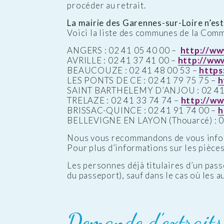
procéder au retrait.
La mairie des Garennes-sur-Loire n’est 
Voici la liste des communes de la Com
ANGERS : 02 41 05 40 00 –
http://ww
AVRILLE : 02 41 37 41 00 –
http://www.
BEAUCOUZE : 02 41 48 00 53 –
https
LES PONTS DE CE : 02 41 79 75 75 –
h
SAINT BARTHELEMY D’ANJOU : 02 41 
TRELAZE : 02 41 33 74 74 –
http://ww
BRISSAC-QUINCE : 02 41 91 74 00 –
h
BELLEVIGNE EN LAYON (Thouarcé) : 0
Nous vous recommandons de vous inform
Pour plus d’informations sur les pièces 
Les personnes déjà titulaires d’un pass
du passeport), sauf dans le cas où les 
Demande d’extraits