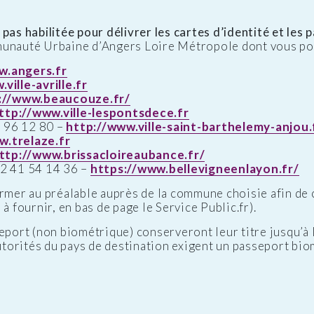
pas habilitée pour délivrer les cartes d’identité et les 
munauté Urbaine d’Angers Loire Métropole dont vous po
w.angers.fr
ville-avrille.fr
://www.beaucouze.fr/
ttp://www.ville-lespontsdece.fr
96 12 80 –
http://www.ville-saint-barthelemy-anjou.
w.trelaze.fr
ttp://www.brissacloireaubance.fr/
2 41 54 14 36 –
https://www.bellevigneenlayon.fr/
er au préalable auprès de la commune choisie afin de c
à fournir, en bas de page le Service Public.fr).
eport (non biométrique) conserveront leur titre jusqu’à l
autorités du pays de destination exigent un passeport bio