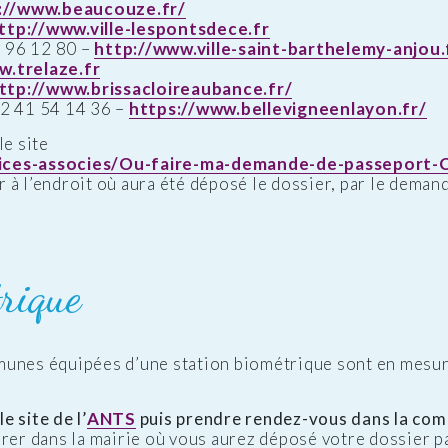
://www.beaucouze.fr/
ttp://www.ville-lespontsdece.fr
96 12 80 –
http://www.ville-saint-barthelemy-anjou.
w.trelaze.fr
ttp://www.brissacloireaubance.fr/
2 41 54 14 36 –
https://www.bellevigneenlayon.fr/
le site
rvices-associes/Ou-faire-ma-demande-de-passeport-
er à l’endroit où aura été déposé le dossier, par le dema
rique
munes équipées d’une station biométrique sont en mesur
e site de l’
ANTS
puis prendre rendez-vous dans la com
rer dans la mairie où vous aurez déposé votre dossier p