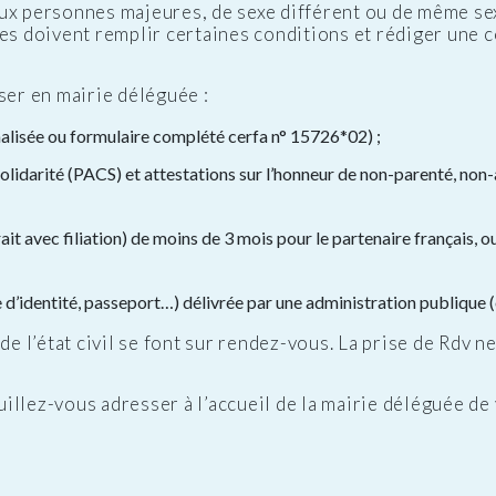
ux personnes majeures, de sexe différent ou de même se
es doivent remplir certaines conditions et rédiger une co
ser en mairie déléguée :
lisée ou formulaire complété cerfa n° 15726*02) ;
 solidarité (PACS) et attestations sur l’honneur de non-parenté, no
ait avec filiation) de moins de 3 mois pour le partenaire français, 
te d’identité, passeport…) délivrée par une administration publique 
de l’état civil se font sur rendez-vous. La prise de Rdv n
llez-vous adresser à l’accueil de la mairie déléguée de v