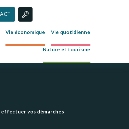
ACT
Vie économique
Vie quotidienne
Nature et tourisme
Jeunesse
Le club des jeunes
Mission Locale
ur effectuer vos démarches
s
re