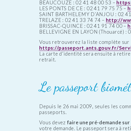
BEAUCOUZE : 02 41 48 00 53 –
https
LES PONTS DE CE : 02 41 79 75 75 –
h
SAINT BARTHELEMY D’ANJOU : 02 41 
TRELAZE : 02 41 33 74 74 –
http://ww
BRISSAC-QUINCE : 02 41 91 74 00 –
h
BELLEVIGNE EN LAYON (Thouarcé) : 0
Vous retrouverez la liste complète sur 
https://passeport.ants.gouv.fr/Se
La carte d’identité sera ensuite à retir
retrait.
Le passeport biomét
Depuis le 26 mai 2009, seules les com
passeports.
Vous devez
faire une pré-demande sur l
votre demande. Le passeport sera à reti