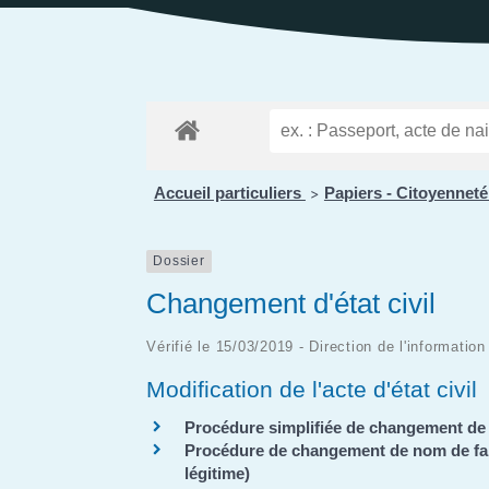
Public
Les services aux
des Enfants
Patrimoine
Budge
personnes
Prése
Conseil des Sages
Le vignoble
Public
Résidence la Perrière
Les projets
(EHPAD et Résidence
autonomie)
Accueil particuliers
Papiers - Citoyenneté
>
Dossier
Changement d'état civil
Vérifié le 15/03/2019 - Direction de l'informatio
Modification de l'acte d'état civil
Procédure simplifiée de changement de
Procédure de changement de nom de fami
légitime)