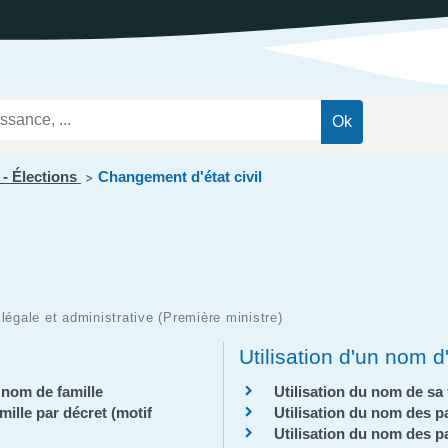
ations
t
Réglementation
ntation des ENS
des nuisances
ations officielles
Transports et
mobilité
Cimetières
Agenda
 - Élections
Changement d'état civil
>
n légale et administrative (Première ministre)
Utilisation d'un nom 
 nom de famille
Utilisation du nom de s
lle par décret (motif
Utilisation du nom des 
Utilisation du nom des 