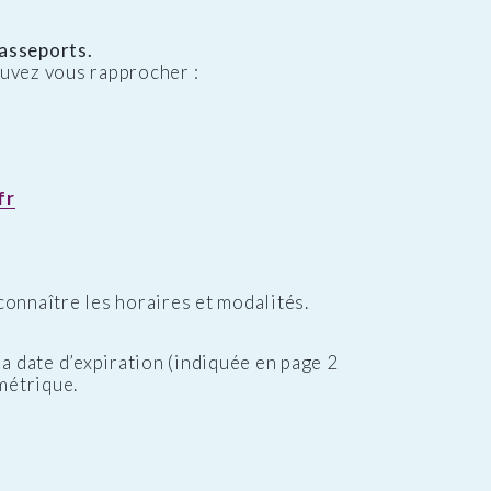
passeports.
uvez vous rapprocher :
fr
onnaître les horaires et modalités.
a date d’expiration (indiquée en page 2
métrique.