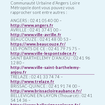
Communauté Urbaine d’Angers Loire
Métropole dont vous pouvez vous
rapprocher sont entre autres :
ANGERS : 02 41 05 40 00 –
http://www.angers.fr
AVRILLE : 02 41 37 41 00 –
http://www.ville-avrille.fr
BEAUCOUZE : 02 41 48 00 53 –
https://www.beaucouze.fr/
LES PONTS DE CE : 02 41 79 75 75 –
http://www.ville-lespontsdece.fr
SAINT BARTHELEMY D’ANJOU : 02 41 96
12 80 –
http://www.ville-saint-barthelemy-
anjou.fr
TRELAZE : 02 41 33 74 74 –
http://www.trelaze.fr
BRISSAC-QUINCE : 02 41 91 74 00 –
http://www.brissacloireaubance.fr/
BELLEVIGNE EN LAYON (Thouarcé) : 02 41
54 14 36 –
https://www.bellevigneenlayon.fr/