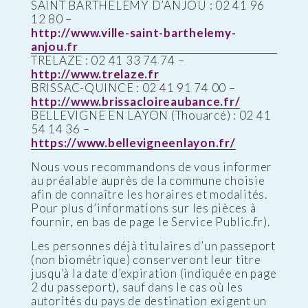
SAINT BARTHELEMY D’ANJOU : 02 41 96
12 80 –
http://www.ville-saint-barthelemy-
anjou.fr
TRELAZE : 02 41 33 74 74 –
http://www.trelaze.fr
BRISSAC-QUINCE : 02 41 91 74 00 –
http://www.brissacloireaubance.fr/
BELLEVIGNE EN LAYON (Thouarcé) : 02 41
54 14 36 –
https://www.bellevigneenlayon.fr/
Nous vous recommandons de vous informer
au préalable auprès de la commune choisie
afin de connaître les horaires et modalités.
Pour plus d’informations sur les pièces à
fournir, en bas de page le Service Public.fr).
Les personnes déjà titulaires d’un passeport
(non biométrique) conserveront leur titre
jusqu’à la date d’expiration (indiquée en page
2 du passeport), sauf dans le cas où les
autorités du pays de destination exigent un