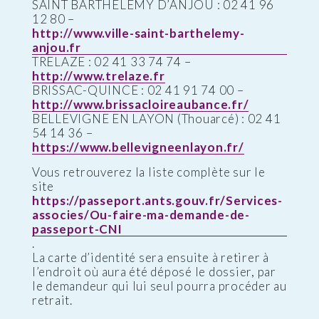
SAINT BARTHELEMY D’ANJOU : 02 41 96
12 80 –
http://www.ville-saint-barthelemy-
anjou.fr
TRELAZE : 02 41 33 74 74 –
http://www.trelaze.fr
BRISSAC-QUINCE : 02 41 91 74 00 –
http://www.brissacloireaubance.fr/
BELLEVIGNE EN LAYON (Thouarcé) : 02 41
54 14 36 –
https://www.bellevigneenlayon.fr/
Vous retrouverez la liste complète sur le
site
https://passeport.ants.gouv.fr/Services-
associes/Ou-faire-ma-demande-de-
passeport-CNI
.
La carte d’identité sera ensuite à retirer à
l’endroit où aura été déposé le dossier, par
le demandeur qui lui seul pourra procéder au
retrait.