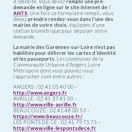
d’identité. Vous devez
remplir une pré-
demande en ligne sur le site internet de
l’
ANTS
. Une fois ce formulaire rempli, vous
devez
prendre rendez-vous dans l’une des
mairies de votre choix
, équipées d’une
station biométrique pour déposer votre
demande.
La mairie des Garennes-sur-Loire n’est pas
habilitée pour délivrer les cartes d’identité
et les passeports
. Les communes de la
Communauté Urbaine d’Angers Loire
Métropole dont vous pouvez vous
rapprocher sont entre autres :
ANGERS : 02 41 05 40 00 –
http://www.angers.fr
AVRILLE : 02 41 37 41 00 –
http://www.ville-avrille.fr
BEAUCOUZE : 02 41 48 00 53 –
https://www.beaucouze.fr/
LES PONTS DE CE : 02 41 79 75 75 –
http://www.ville-lespontsdece.fr