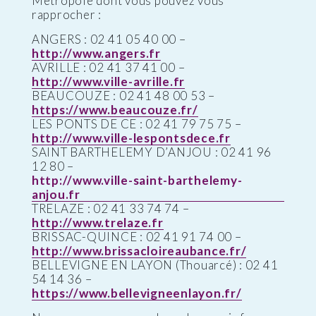
Métropole dont vous pouvez vous
rapprocher :
ANGERS : 02 41 05 40 00 –
http://www.angers.fr
AVRILLE : 02 41 37 41 00 –
http://www.ville-avrille.fr
BEAUCOUZE : 02 41 48 00 53 –
https://www.beaucouze.fr/
LES PONTS DE CE : 02 41 79 75 75 –
http://www.ville-lespontsdece.fr
SAINT BARTHELEMY D’ANJOU : 02 41 96
12 80 –
http://www.ville-saint-barthelemy-
anjou.fr
TRELAZE : 02 41 33 74 74 –
http://www.trelaze.fr
BRISSAC-QUINCE : 02 41 91 74 00 –
http://www.brissacloireaubance.fr/
BELLEVIGNE EN LAYON (Thouarcé) : 02 41
54 14 36 –
https://www.bellevigneenlayon.fr/