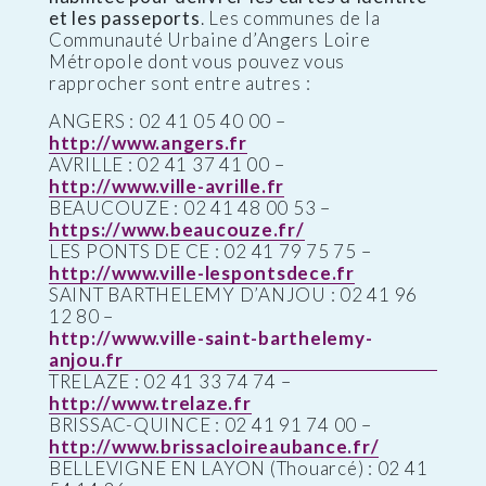
et les passeports
. Les communes de la
Communauté Urbaine d’Angers Loire
Métropole dont vous pouvez vous
rapprocher sont entre autres :
ANGERS : 02 41 05 40 00 –
http://www.angers.fr
AVRILLE : 02 41 37 41 00 –
http://www.ville-avrille.fr
BEAUCOUZE : 02 41 48 00 53 –
https://www.beaucouze.fr/
LES PONTS DE CE : 02 41 79 75 75 –
http://www.ville-lespontsdece.fr
SAINT BARTHELEMY D’ANJOU : 02 41 96
12 80 –
http://www.ville-saint-barthelemy-
anjou.fr
TRELAZE : 02 41 33 74 74 –
http://www.trelaze.fr
BRISSAC-QUINCE : 02 41 91 74 00 –
http://www.brissacloireaubance.fr/
BELLEVIGNE EN LAYON (Thouarcé) : 02 41