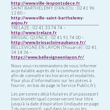
http://www.ville-lespontsdece.fr
SAINT BARTHELEMY D’ANJOU : 02 41 96
12 80 –
http://www.ville-saint-barthelemy-
anjou.fr
TRELAZE : 02 41 33 74 74 –
http://www.trelaze.fr
BRISSAC-QUINCE : 02 41 91 74 00 –
http://www.brissacloireaubance.fr/
BELLEVIGNE EN LAYON (Thouarcé) : 02 41
54 14 36 –
https://www.bellevigneenlayon.fr/
Nous vous recommandons de vous informer
au préalable auprès de la commune choisie
afin de connaître les horaires et modalités.
Pour plus d’informations sur les pièces à
fournir, en bas de page le Service Public.fr).
Les personnes déjà titulaires d’un passeport
(non biométrique) conserveront leur titre
jusqu’à la date d’expiration (indiquée en page
2 du passeport), sauf dans le cas où les