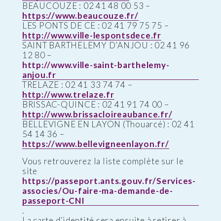
BEAUCOUZE : 02 41 48 00 53 –
https://www.beaucouze.fr/
LES PONTS DE CE : 02 41 79 75 75 –
http://www.ville-lespontsdece.fr
SAINT BARTHELEMY D’ANJOU : 02 41 96
12 80 –
http://www.ville-saint-barthelemy-
anjou.fr
TRELAZE : 02 41 33 74 74 –
http://www.trelaze.fr
BRISSAC-QUINCE : 02 41 91 74 00 –
http://www.brissacloireaubance.fr/
BELLEVIGNE EN LAYON (Thouarcé) : 02 41
54 14 36 –
https://www.bellevigneenlayon.fr/
Vous retrouverez la liste complète sur le
site
https://passeport.ants.gouv.fr/Services-
associes/Ou-faire-ma-demande-de-
passeport-CNI
.
La carte d’identité sera ensuite à retirer à