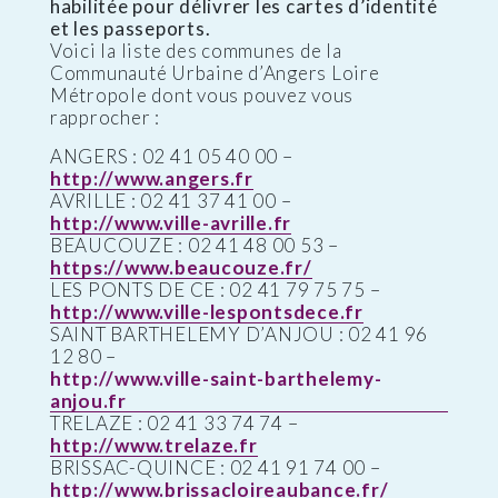
habilitée pour délivrer les cartes d’identité
et les passeports.
Voici la liste des communes de la
Communauté Urbaine d’Angers Loire
Métropole dont vous pouvez vous
rapprocher :
ANGERS : 02 41 05 40 00 –
http://www.angers.fr
AVRILLE : 02 41 37 41 00 –
http://www.ville-avrille.fr
BEAUCOUZE : 02 41 48 00 53 –
https://www.beaucouze.fr/
LES PONTS DE CE : 02 41 79 75 75 –
http://www.ville-lespontsdece.fr
SAINT BARTHELEMY D’ANJOU : 02 41 96
12 80 –
http://www.ville-saint-barthelemy-
anjou.fr
TRELAZE : 02 41 33 74 74 –
http://www.trelaze.fr
BRISSAC-QUINCE : 02 41 91 74 00 –
http://www.brissacloireaubance.fr/