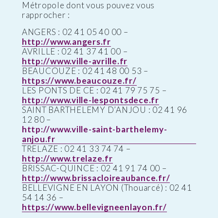
Métropole dont vous pouvez vous
rapprocher :
ANGERS : 02 41 05 40 00 –
http://www.angers.fr
AVRILLE : 02 41 37 41 00 –
http://www.ville-avrille.fr
BEAUCOUZE : 02 41 48 00 53 –
https://www.beaucouze.fr/
LES PONTS DE CE : 02 41 79 75 75 –
http://www.ville-lespontsdece.fr
SAINT BARTHELEMY D’ANJOU : 02 41 96
12 80 –
http://www.ville-saint-barthelemy-
anjou.fr
TRELAZE : 02 41 33 74 74 –
http://www.trelaze.fr
BRISSAC-QUINCE : 02 41 91 74 00 –
http://www.brissacloireaubance.fr/
BELLEVIGNE EN LAYON (Thouarcé) : 02 41
54 14 36 –
https://www.bellevigneenlayon.fr/