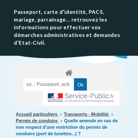
Passeport, carte d’identité, PACS,
mariage, parrainage… retrouvez les
informations pour effectuer vos
démarches administratives et demandes
d’Etat-Civil.
Accueil particuliers
Transports - Mobilité
>
>
Permis de conduire
Quelle amende en cas de
>
non respect d'une restriction du permis de
conduire (port de lunettes...) ?