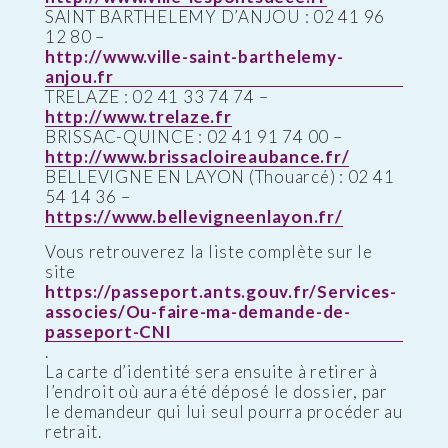
SAINT BARTHELEMY D’ANJOU : 02 41 96
12 80 –
http://www.ville-saint-barthelemy-
anjou.fr
TRELAZE : 02 41 33 74 74 –
http://www.trelaze.fr
BRISSAC-QUINCE : 02 41 91 74 00 –
http://www.brissacloireaubance.fr/
BELLEVIGNE EN LAYON (Thouarcé) : 02 41
54 14 36 –
https://www.bellevigneenlayon.fr/
Vous retrouverez la liste complète sur le
site
https://passeport.ants.gouv.fr/Services-
associes/Ou-faire-ma-demande-de-
passeport-CNI
.
La carte d’identité sera ensuite à retirer à
l’endroit où aura été déposé le dossier, par
le demandeur qui lui seul pourra procéder au
retrait.