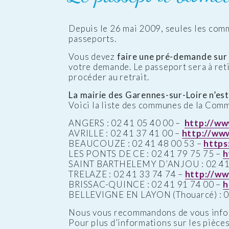
Depuis le 26 mai 2009, seules les com
passeports.
Vous devez
faire une pré-demande sur l
votre demande. Le passeport sera à reti
procéder au retrait.
La mairie des Garennes-sur-Loire n’est 
Voici la liste des communes de la Com
ANGERS : 02 41 05 40 00 –
http://ww
AVRILLE : 02 41 37 41 00 –
http://www.
BEAUCOUZE : 02 41 48 00 53 –
https
LES PONTS DE CE : 02 41 79 75 75 –
h
SAINT BARTHELEMY D’ANJOU : 02 41 
TRELAZE : 02 41 33 74 74 –
http://ww
BRISSAC-QUINCE : 02 41 91 74 00 –
h
BELLEVIGNE EN LAYON (Thouarcé) : 0
Nous vous recommandons de vous inform
Pour plus d’informations sur les pièces 