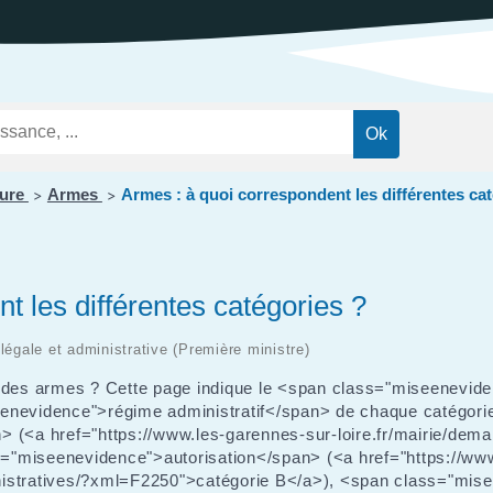
ations
t
Réglementation
ntation des ENS
des nuisances
ations officielles
Transports et
mobilité
Cimetières
Agenda
ture
Armes
Armes : à quoi correspondent les différentes ca
>
>
t les différentes catégories ?
 légale et administrative (Première ministre)
on des armes ? Cette page indique le <span class="miseenevi
enevidence">régime administratif</span> de chaque catégori
> (<a href="https://www.les-garennes-sur-loire.fr/mairie/dem
="miseenevidence">autorisation</span> (<a href="https://ww
nistratives/?xml=F2250">catégorie B</a>), <span class="mis