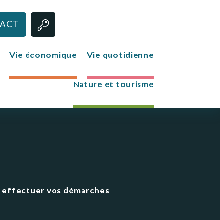
ACT
Vie économique
Vie quotidienne
Nature et tourisme
Jeunesse
Le club des jeunes
Mission Locale
ur effectuer vos démarches
s
re