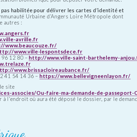
pas habilitée pour délivrer les cartes d’identité et
ommunauté Urbaine d’Angers Loire Métropole dont
 autres :
w.angers.fr
ville-avrille.fr
://www.beaucouze.fr/
ttp://www.ville-lespontsdece.fr
96 12 80 –
http://www.ville-saint-barthelemy-anjou.
w.trelaze.fr
ttp://www.brissacloireaubance.fr/
2 41 54 14 36 –
https://www.bellevigneenlayon.fr/
le site
rvices-associes/Ou-faire-ma-demande-de-passeport-
er à l’endroit où aura été déposé le dossier, par le dema
rique