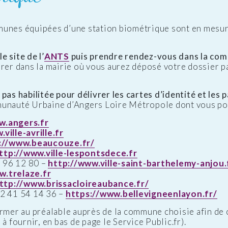
munes équipées d’une station biométrique sont en mesur
e site de l’
ANTS
puis prendre rendez-vous dans la com
rer dans la mairie où vous aurez déposé votre dossier p
pas habilitée pour délivrer les cartes d’identité et les 
munauté Urbaine d’Angers Loire Métropole dont vous po
w.angers.fr
ville-avrille.fr
://www.beaucouze.fr/
ttp://www.ville-lespontsdece.fr
96 12 80 –
http://www.ville-saint-barthelemy-anjou.
w.trelaze.fr
ttp://www.brissacloireaubance.fr/
2 41 54 14 36 –
https://www.bellevigneenlayon.fr/
er au préalable auprès de la commune choisie afin de c
à fournir, en bas de page le Service Public.fr).