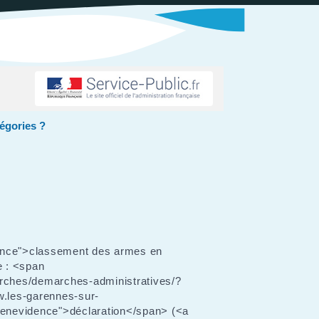
tégories ?
dence">classement des armes en
e : <span
arches/demarches-administratives/?
w.les-garennes-sur-
eenevidence">déclaration</span> (<a