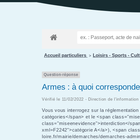
Public
Les services aux
des Enfants
Patrimoine
Budge
personnes
Prése
Conseil des Sages
Le vignoble
Public
Résidence la Perrière
Les projets
(EHPAD et Résidence
autonomie)
Accueil particuliers
Loisirs - Sports - Cul
>
Question-réponse
Armes : à quoi corresponden
Vérifié le 11/02/2022 - Direction de l'information
Vous vous interrogez sur la réglementati
catégories</span> et le <span class="mise
class="miseenevidence">interdiction</span
xml=F2242">catégorie A</a>), <span class
loire.fr/mairie/demarches/demarches-admi