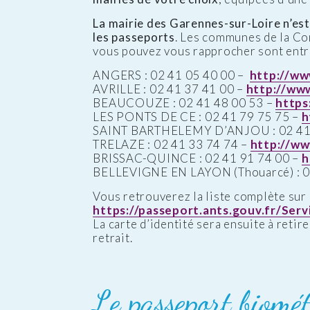
La mairie des Garennes-sur-Loire n’est 
les passeports
. Les communes de la C
vous pouvez vous rapprocher sont entre
ANGERS : 02 41 05 40 00 –
http://ww
AVRILLE : 02 41 37 41 00 –
http://www.
BEAUCOUZE : 02 41 48 00 53 –
https
LES PONTS DE CE : 02 41 79 75 75 –
h
SAINT BARTHELEMY D’ANJOU : 02 41 
TRELAZE : 02 41 33 74 74 –
http://ww
BRISSAC-QUINCE : 02 41 91 74 00 –
h
BELLEVIGNE EN LAYON (Thouarcé) : 0
Vous retrouverez la liste complète sur 
https://passeport.ants.gouv.fr/Se
La carte d’identité sera ensuite à retir
retrait.
Le passeport biomét