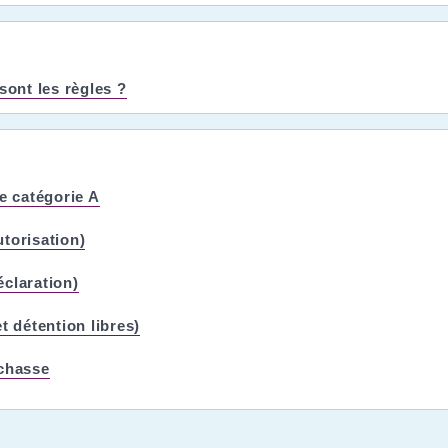
sont les règles ?
e catégorie A
torisation)
claration)
t détention libres)
 chasse