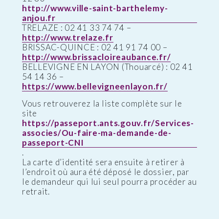
http://www.ville-saint-barthelemy-
anjou.fr
TRELAZE : 02 41 33 74 74 –
http://www.trelaze.fr
BRISSAC-QUINCE : 02 41 91 74 00 –
http://www.brissacloireaubance.fr/
BELLEVIGNE EN LAYON (Thouarcé) : 02 41
54 14 36 –
https://www.bellevigneenlayon.fr/
Vous retrouverez la liste complète sur le
site
https://passeport.ants.gouv.fr/Services-
associes/Ou-faire-ma-demande-de-
passeport-CNI
.
La carte d’identité sera ensuite à retirer à
l’endroit où aura été déposé le dossier, par
le demandeur qui lui seul pourra procéder au
retrait.