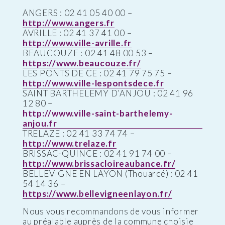
ANGERS : 02 41 05 40 00 –
http://www.angers.fr
AVRILLE : 02 41 37 41 00 –
http://www.ville-avrille.fr
BEAUCOUZE : 02 41 48 00 53 –
https://www.beaucouze.fr/
LES PONTS DE CE : 02 41 79 75 75 –
http://www.ville-lespontsdece.fr
SAINT BARTHELEMY D’ANJOU : 02 41 96
12 80 –
http://www.ville-saint-barthelemy-
anjou.fr
TRELAZE : 02 41 33 74 74 –
http://www.trelaze.fr
BRISSAC-QUINCE : 02 41 91 74 00 –
http://www.brissacloireaubance.fr/
BELLEVIGNE EN LAYON (Thouarcé) : 02 41
54 14 36 –
https://www.bellevigneenlayon.fr/
Nous vous recommandons de vous informer
au préalable auprès de la commune choisie