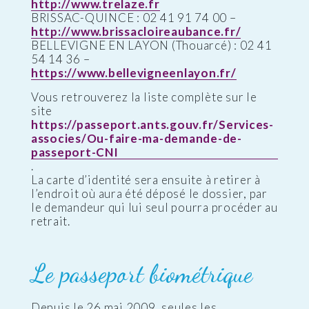
http://www.trelaze.fr
BRISSAC-QUINCE : 02 41 91 74 00 –
http://www.brissacloireaubance.fr/
BELLEVIGNE EN LAYON (Thouarcé) : 02 41
54 14 36 –
https://www.bellevigneenlayon.fr/
Vous retrouverez la liste complète sur le
site
https://passeport.ants.gouv.fr/Services-
associes/Ou-faire-ma-demande-de-
passeport-CNI
.
La carte d’identité sera ensuite à retirer à
l’endroit où aura été déposé le dossier, par
le demandeur qui lui seul pourra procéder au
retrait.
Le passeport biométrique
Depuis le 26 mai 2009, seules les