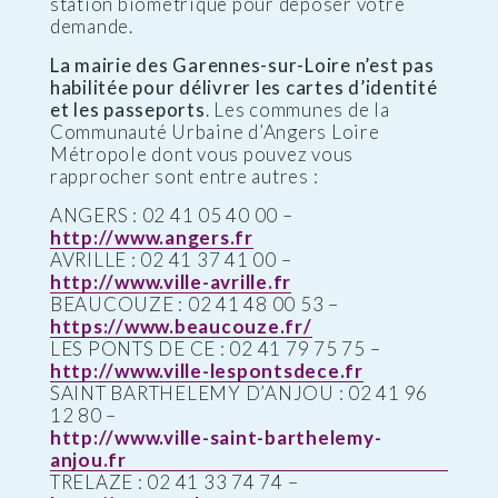
station biométrique pour déposer votre
demande.
La mairie des Garennes-sur-Loire n’est pas
habilitée pour délivrer les cartes d’identité
et les passeports
. Les communes de la
Communauté Urbaine d’Angers Loire
Métropole dont vous pouvez vous
rapprocher sont entre autres :
ANGERS : 02 41 05 40 00 –
http://www.angers.fr
AVRILLE : 02 41 37 41 00 –
http://www.ville-avrille.fr
BEAUCOUZE : 02 41 48 00 53 –
https://www.beaucouze.fr/
LES PONTS DE CE : 02 41 79 75 75 –
http://www.ville-lespontsdece.fr
SAINT BARTHELEMY D’ANJOU : 02 41 96
12 80 –
http://www.ville-saint-barthelemy-
anjou.fr
TRELAZE : 02 41 33 74 74 –