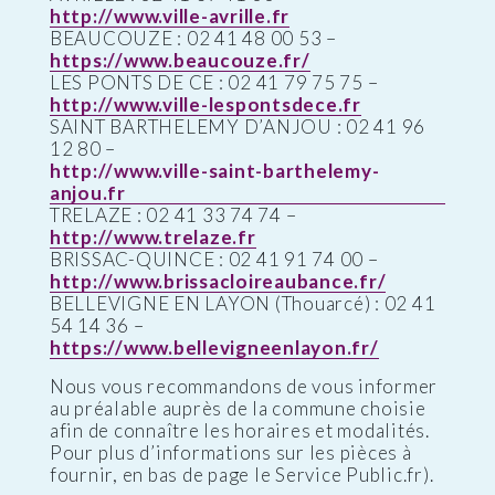
http://www.ville-avrille.fr
BEAUCOUZE : 02 41 48 00 53 –
https://www.beaucouze.fr/
LES PONTS DE CE : 02 41 79 75 75 –
http://www.ville-lespontsdece.fr
SAINT BARTHELEMY D’ANJOU : 02 41 96
12 80 –
http://www.ville-saint-barthelemy-
anjou.fr
TRELAZE : 02 41 33 74 74 –
http://www.trelaze.fr
BRISSAC-QUINCE : 02 41 91 74 00 –
http://www.brissacloireaubance.fr/
BELLEVIGNE EN LAYON (Thouarcé) : 02 41
54 14 36 –
https://www.bellevigneenlayon.fr/
Nous vous recommandons de vous informer
au préalable auprès de la commune choisie
afin de connaître les horaires et modalités.
Pour plus d’informations sur les pièces à
fournir, en bas de page le Service Public.fr).