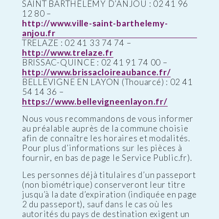
SAINT BARTHELEMY D’ANJOU : 02 41 96
12 80 –
http://www.ville-saint-barthelemy-
anjou.fr
TRELAZE : 02 41 33 74 74 –
http://www.trelaze.fr
BRISSAC-QUINCE : 02 41 91 74 00 –
http://www.brissacloireaubance.fr/
BELLEVIGNE EN LAYON (Thouarcé) : 02 41
54 14 36 –
https://www.bellevigneenlayon.fr/
Nous vous recommandons de vous informer
au préalable auprès de la commune choisie
afin de connaître les horaires et modalités.
Pour plus d’informations sur les pièces à
fournir, en bas de page le Service Public.fr).
Les personnes déjà titulaires d’un passeport
(non biométrique) conserveront leur titre
jusqu’à la date d’expiration (indiquée en page
2 du passeport), sauf dans le cas où les
autorités du pays de destination exigent un