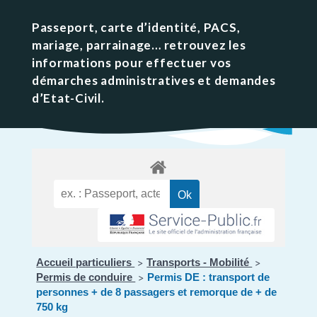
Passeport, carte d’identité, PACS,
mariage, parrainage… retrouvez les
informations pour effectuer vos
démarches administratives et demandes
d’Etat-Civil.
Accueil particuliers
Transports - Mobilité
>
>
Permis de conduire
Permis DE : transport de
>
personnes + de 8 passagers et remorque de + de
750 kg