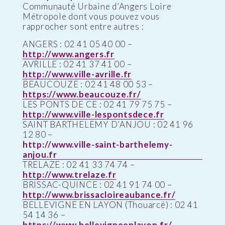
Communauté Urbaine d’Angers Loire
Métropole dont vous pouvez vous
rapprocher sont entre autres :
ANGERS : 02 41 05 40 00 –
http://www.angers.fr
AVRILLE : 02 41 37 41 00 –
http://www.ville-avrille.fr
BEAUCOUZE : 02 41 48 00 53 –
https://www.beaucouze.fr/
LES PONTS DE CE : 02 41 79 75 75 –
http://www.ville-lespontsdece.fr
SAINT BARTHELEMY D’ANJOU : 02 41 96
12 80 –
http://www.ville-saint-barthelemy-
anjou.fr
TRELAZE : 02 41 33 74 74 –
http://www.trelaze.fr
BRISSAC-QUINCE : 02 41 91 74 00 –
http://www.brissacloireaubance.fr/
BELLEVIGNE EN LAYON (Thouarcé) : 02 41
54 14 36 –
https://www.bellevigneenlayon.fr/