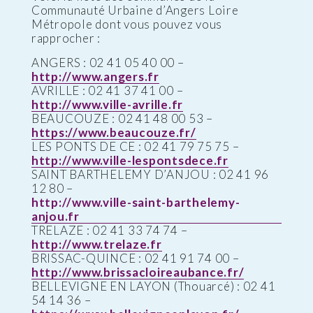
Communauté Urbaine d’Angers Loire
Métropole dont vous pouvez vous
rapprocher :
ANGERS : 02 41 05 40 00 –
http://www.angers.fr
AVRILLE : 02 41 37 41 00 –
http://www.ville-avrille.fr
BEAUCOUZE : 02 41 48 00 53 –
https://www.beaucouze.fr/
LES PONTS DE CE : 02 41 79 75 75 –
http://www.ville-lespontsdece.fr
SAINT BARTHELEMY D’ANJOU : 02 41 96
12 80 –
http://www.ville-saint-barthelemy-
anjou.fr
TRELAZE : 02 41 33 74 74 –
http://www.trelaze.fr
BRISSAC-QUINCE : 02 41 91 74 00 –
http://www.brissacloireaubance.fr/
BELLEVIGNE EN LAYON (Thouarcé) : 02 41
54 14 36 –