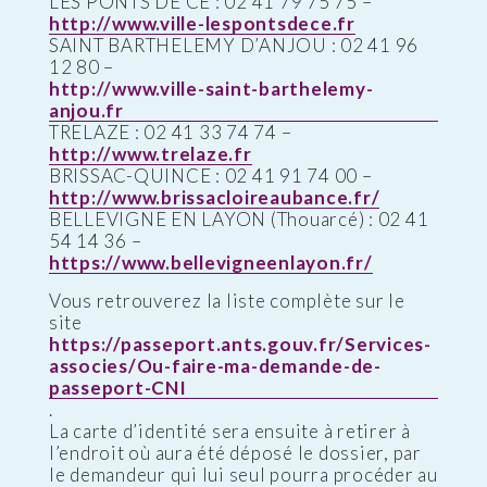
LES PONTS DE CE : 02 41 79 75 75 –
http://www.ville-lespontsdece.fr
SAINT BARTHELEMY D’ANJOU : 02 41 96
12 80 –
http://www.ville-saint-barthelemy-
anjou.fr
TRELAZE : 02 41 33 74 74 –
http://www.trelaze.fr
BRISSAC-QUINCE : 02 41 91 74 00 –
http://www.brissacloireaubance.fr/
BELLEVIGNE EN LAYON (Thouarcé) : 02 41
54 14 36 –
https://www.bellevigneenlayon.fr/
Vous retrouverez la liste complète sur le
site
https://passeport.ants.gouv.fr/Services-
associes/Ou-faire-ma-demande-de-
passeport-CNI
.
La carte d’identité sera ensuite à retirer à
l’endroit où aura été déposé le dossier, par
le demandeur qui lui seul pourra procéder au