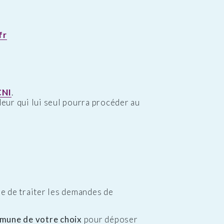
fr
CNI
.
ndeur qui lui seul pourra procéder au
e de traiter les demandes de
mune de votre choix
pour déposer