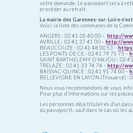
votre demande. Le passeport sera à reti
procéder au retrait.
La mairie des Garennes-sur-Loire n’est 
Voici la liste des communes de la Com
ANGERS : 02 41 05 40 00 –
http://ww
AVRILLE : 02 41 37 41 00 –
http://www.
BEAUCOUZE : 02 41 48 00 53 –
https
LES PONTS DE CE : 02 41 79 75 75 –
h
SAINT BARTHELEMY D’ANJOU : 02 41 
TRELAZE : 02 41 33 74 74 –
http://ww
BRISSAC-QUINCE : 02 41 91 74 00 –
h
BELLEVIGNE EN LAYON (Thouarcé) : 0
Nous vous recommandons de vous inform
Pour plus d’informations sur les pièces 
Les personnes déjà titulaires d’un pass
du passeport), sauf dans le cas où les 