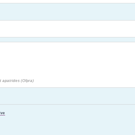
t apatrides (Ofpra)
ive