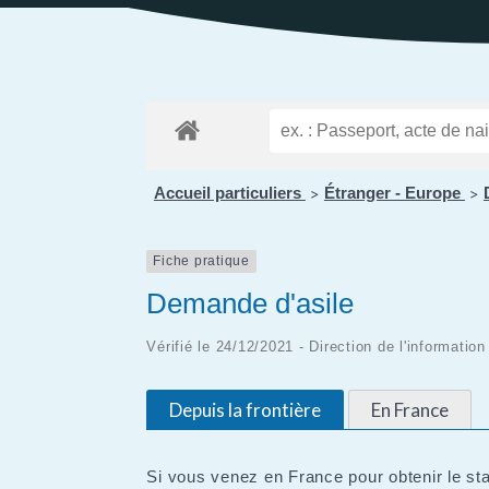
Public
Les services aux
des Enfants
Patrimoine
Budge
personnes
Prése
Conseil des Sages
Le vignoble
Public
Résidence la Perrière
Les projets
(EHPAD et Résidence
autonomie)
Accueil particuliers
Étranger - Europe
>
>
Fiche pratique
Demande d'asile
Vérifié le 24/12/2021 - Direction de l'informatio
Depuis la frontière
En France
Si vous venez en France pour obtenir le sta