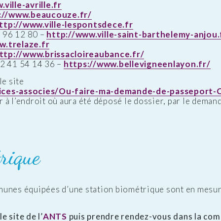
ville-avrille.fr
://www.beaucouze.fr/
ttp://www.ville-lespontsdece.fr
96 12 80 –
http://www.ville-saint-barthelemy-anjou.
w.trelaze.fr
ttp://www.brissacloireaubance.fr/
2 41 54 14 36 –
https://www.bellevigneenlayon.fr/
le site
rvices-associes/Ou-faire-ma-demande-de-passeport-
er à l’endroit où aura été déposé le dossier, par le dema
rique
munes équipées d’une station biométrique sont en mesur
e site de l’
ANTS
puis prendre rendez-vous dans la com