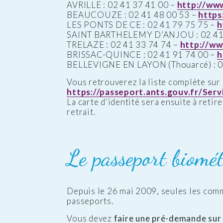
AVRILLE : 02 41 37 41 00 –
http://www.
BEAUCOUZE : 02 41 48 00 53 –
https
LES PONTS DE CE : 02 41 79 75 75 –
h
SAINT BARTHELEMY D’ANJOU : 02 41 
TRELAZE : 02 41 33 74 74 –
http://ww
BRISSAC-QUINCE : 02 41 91 74 00 –
h
BELLEVIGNE EN LAYON (Thouarcé) : 0
Vous retrouverez la liste complète sur 
https://passeport.ants.gouv.fr/Se
La carte d’identité sera ensuite à retir
retrait.
Le passeport biomét
Depuis le 26 mai 2009, seules les com
passeports.
Vous devez
faire une pré-demande sur l