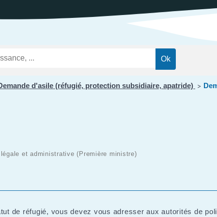
ations
t
Réglementation
ntation des ENS
des nuisances
ations officielles
Transports et
mobilité
Cimetières
Agenda
Demande d'asile (réfugié, protection subsidiaire, apatride)
Dem
>
n légale et administrative (Première ministre)
tut de réfugié, vous devez vous adresser aux autorités de polic