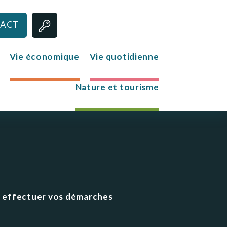
ACT
Vie économique
Vie quotidienne
Nature et tourisme
Jeunesse
Le club des jeunes
Mission Locale
ur effectuer vos démarches
s
re