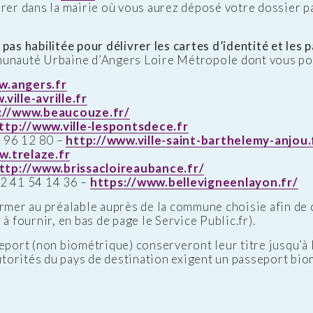
rer dans la mairie où vous aurez déposé votre dossier p
pas habilitée pour délivrer les cartes d’identité et les 
munauté Urbaine d’Angers Loire Métropole dont vous po
w.angers.fr
ville-avrille.fr
://www.beaucouze.fr/
ttp://www.ville-lespontsdece.fr
96 12 80 –
http://www.ville-saint-barthelemy-anjou.
w.trelaze.fr
ttp://www.brissacloireaubance.fr/
2 41 54 14 36 –
https://www.bellevigneenlayon.fr/
er au préalable auprès de la commune choisie afin de c
à fournir, en bas de page le Service Public.fr).
eport (non biométrique) conserveront leur titre jusqu’à l
autorités du pays de destination exigent un passeport bio