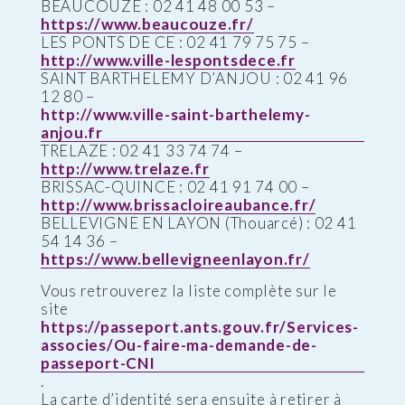
BEAUCOUZE : 02 41 48 00 53 –
https://www.beaucouze.fr/
LES PONTS DE CE : 02 41 79 75 75 –
http://www.ville-lespontsdece.fr
SAINT BARTHELEMY D’ANJOU : 02 41 96
12 80 –
http://www.ville-saint-barthelemy-
anjou.fr
TRELAZE : 02 41 33 74 74 –
http://www.trelaze.fr
BRISSAC-QUINCE : 02 41 91 74 00 –
http://www.brissacloireaubance.fr/
BELLEVIGNE EN LAYON (Thouarcé) : 02 41
54 14 36 –
https://www.bellevigneenlayon.fr/
Vous retrouverez la liste complète sur le
site
https://passeport.ants.gouv.fr/Services-
associes/Ou-faire-ma-demande-de-
passeport-CNI
.
La carte d’identité sera ensuite à retirer à