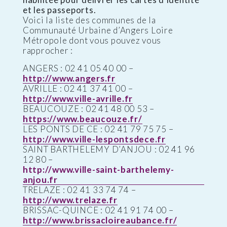
et les passeports.
Voici la liste des communes de la
Communauté Urbaine d’Angers Loire
Métropole dont vous pouvez vous
rapprocher :
ANGERS : 02 41 05 40 00 –
http://www.angers.fr
AVRILLE : 02 41 37 41 00 –
http://www.ville-avrille.fr
BEAUCOUZE : 02 41 48 00 53 –
https://www.beaucouze.fr/
LES PONTS DE CE : 02 41 79 75 75 –
http://www.ville-lespontsdece.fr
SAINT BARTHELEMY D’ANJOU : 02 41 96
12 80 –
http://www.ville-saint-barthelemy-
anjou.fr
TRELAZE : 02 41 33 74 74 –
http://www.trelaze.fr
BRISSAC-QUINCE : 02 41 91 74 00 –
http://www.brissacloireaubance.fr/