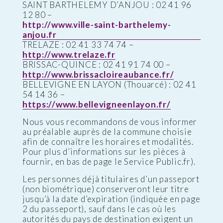
SAINT BARTHELEMY D’ANJOU : 02 41 96
12 80 –
http://www.ville-saint-barthelemy-
anjou.fr
TRELAZE : 02 41 33 74 74 –
http://www.trelaze.fr
BRISSAC-QUINCE : 02 41 91 74 00 –
http://www.brissacloireaubance.fr/
BELLEVIGNE EN LAYON (Thouarcé) : 02 41
54 14 36 –
https://www.bellevigneenlayon.fr/
Nous vous recommandons de vous informer
au préalable auprès de la commune choisie
afin de connaître les horaires et modalités.
Pour plus d’informations sur les pièces à
fournir, en bas de page le Service Public.fr).
Les personnes déjà titulaires d’un passeport
(non biométrique) conserveront leur titre
jusqu’à la date d’expiration (indiquée en page
2 du passeport), sauf dans le cas où les
autorités du pays de destination exigent un