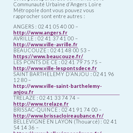
Communauté Urbaine d’Angers Loire
Métropole dont vous pouvez vous
rapprocher sont entre autres :
ANGERS : 02 41 05 40 00 –
http://www.angers.fr
AVRILLE : 02 41 37 41 00 –
http://www.ville-avrille.fr
BEAUCOUZE : 02 41 48 00 53 –
https://www.beaucouze.fr/
LES PONTS DE CE : 02 41 79 75 75 –
http://www.ville-lespontsdece.fr
SAINT BARTHELEMY D’ANJOU : 02 41 96
12 80 –
http://www.ville-saint-barthelemy-
anjou.fr
TRELAZE : 02 41 33 74 74 –
http://www.trelaze.fr
BRISSAC-QUINCE : 02 41 91 74 00 –
http://www.brissacloireaubance.fr/
BELLEVIGNE EN LAYON (Thouarcé) : 02 41
54 14 36 –