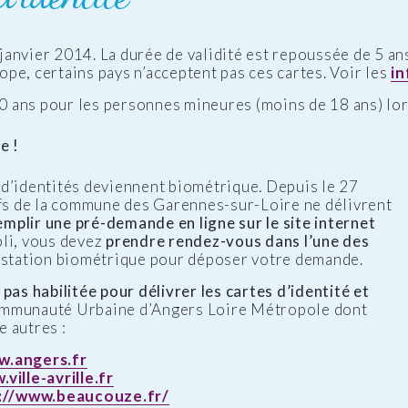
janvier 2014. La durée de validité est repoussée de 5 an
pe, certains pays n’acceptent pas ces cartes. Voir les
i
10 ans pour les personnes mineures (moins de 18 ans) lors
e !
d’identités deviennent biométrique. Depuis le 27
ifs de la commune des Garennes-sur-Loire ne délivrent
emplir une pré-demande en ligne sur le site internet
pli, vous devez
prendre rendez-vous dans l’une des
e station biométrique pour déposer votre demande.
pas habilitée pour délivrer les cartes d’identité et
ommunauté Urbaine d’Angers Loire Métropole dont
 autres :
w.angers.fr
ville-avrille.fr
://www.beaucouze.fr/