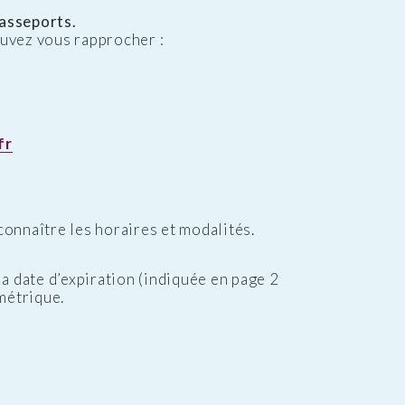
passeports.
uvez vous rapprocher :
fr
onnaître les horaires et modalités.
a date d’expiration (indiquée en page 2
métrique.