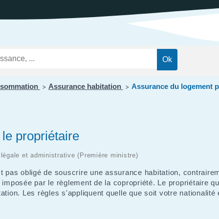
ations
t
Réglementation
ntation des ENS
des nuisances
ations officielles
Transports et
mobilité
Cimetières
Agenda
onsommation
Assurance habitation
Assurance du logement pa
>
>
e propriétaire
n légale et administrative (Première ministre)
t pas obligé de souscrire une assurance habitation, contraireme
imposée par le règlement de la copropriété. Le propriétaire qui
tion. Les règles s'appliquent quelle que soit votre nationalité 