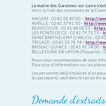
La mairie des Garennes-sur-Loire n’est 
Voici la liste des communes de la Com
ANGERS : 02 41 05 40 00 –
http://ww
AVRILLE : 02 41 37 41 00 –
http://www.
BEAUCOUZE : 02 41 48 00 53 –
https
LES PONTS DE CE : 02 41 79 75 75 –
h
SAINT BARTHELEMY D’ANJOU : 02 41 
TRELAZE : 02 41 33 74 74 –
http://ww
BRISSAC-QUINCE : 02 41 91 74 00 –
h
BELLEVIGNE EN LAYON (Thouarcé) : 0
Nous vous recommandons de vous inform
Pour plus d’informations sur les pièces 
Les personnes déjà titulaires d’un pass
du passeport), sauf dans le cas où les 
Demande d’extraits