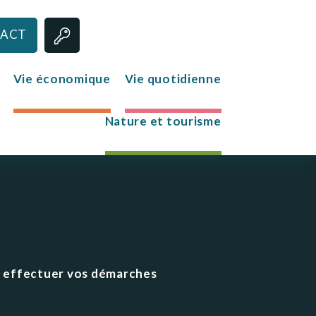
ACT
Vie économique
Vie quotidienne
Nature et tourisme
Jeunesse
Le club des jeunes
Mission Locale
ur effectuer vos démarches
s
re