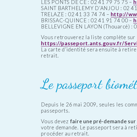
LES PONTS DE CE : 02 41 79 75 75 –
h
SAINT BARTHELEMY D’ANJOU : 02 41 
TRELAZE : 02 41 33 74 74 –
http://ww
BRISSAC-QUINCE : 02 41 91 74 00 –
h
BELLEVIGNE EN LAYON (Thouarcé) : 0
Vous retrouverez la liste complète sur 
https://passeport.ants.gouv.fr/Se
La carte d’identité sera ensuite à retir
retrait.
Le passeport biomét
Depuis le 26 mai 2009, seules les com
passeports.
Vous devez
faire une pré-demande sur l
votre demande. Le passeport sera à reti
procéder au retrait.