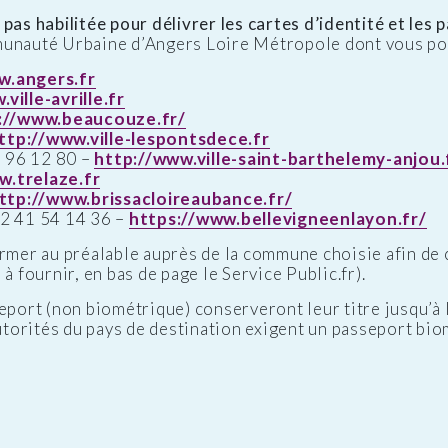
pas habilitée pour délivrer les cartes d’identité et les 
munauté Urbaine d’Angers Loire Métropole dont vous po
w.angers.fr
ville-avrille.fr
://www.beaucouze.fr/
ttp://www.ville-lespontsdece.fr
96 12 80 –
http://www.ville-saint-barthelemy-anjou.
w.trelaze.fr
ttp://www.brissacloireaubance.fr/
2 41 54 14 36 –
https://www.bellevigneenlayon.fr/
er au préalable auprès de la commune choisie afin de c
à fournir, en bas de page le Service Public.fr).
eport (non biométrique) conserveront leur titre jusqu’à l
autorités du pays de destination exigent un passeport bio