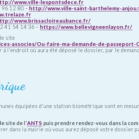
ttp://www.ville-lespontsdece.fr
96 12 80 –
http://www.ville-saint-barthelemy-anjou.
w.trelaze.fr
ttp://www.brissacloireaubance.fr/
2 41 54 14 36 –
https://www.bellevigneenlayon.fr/
le site
rvices-associes/Ou-faire-ma-demande-de-passeport-
er à l’endroit où aura été déposé le dossier, par le dema
rique
munes équipées d’une station biométrique sont en mesur
e site de l’
ANTS
puis prendre rendez-vous dans la com
rer dans la mairie où vous aurez déposé votre dossier p