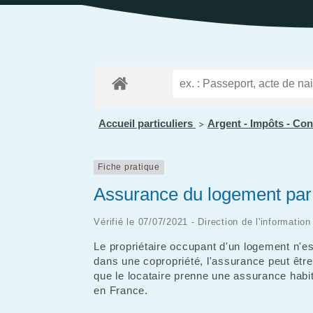
Public
Les services aux
des Enfants
Patrimoine
Budge
personnes
Prése
Conseil des Sages
Le vignoble
Public
Résidence la Perrière
Les projets
(EHPAD et Résidence
autonomie)
Accueil particuliers
Argent - Impôts - C
>
Fiche pratique
Assurance du logement par l
Vérifié le 07/07/2021 - Direction de l'informatio
Le propriétaire occupant d'un logement n'es
dans une copropriété, l'assurance peut être 
que le locataire prenne une assurance habita
en France.