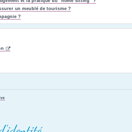
gement et la pratique du "home sitting" ?
ssurer un meublé de tourisme ?
mpagnie ?
ion
ive
d’identité