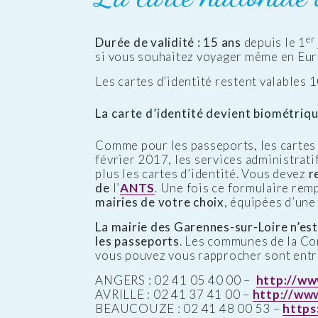
er
Durée de validité : 15 ans
depuis le 1
si vous souhaitez voyager même en Euro
Les cartes d’identité restent valables 
La carte d’identité devient biométriqu
Comme pour les passeports, les cartes 
février 2017, les services administrat
plus les cartes d’identité. Vous devez
r
de
l’
ANTS
. Une fois ce formulaire rem
mairies de votre choix
, équipées d’un
La mairie des Garennes-sur-Loire n’est 
les passeports
. Les communes de la C
vous pouvez vous rapprocher sont entre
ANGERS : 02 41 05 40 00 –
http://ww
AVRILLE : 02 41 37 41 00 –
http://www.
BEAUCOUZE : 02 41 48 00 53 –
https