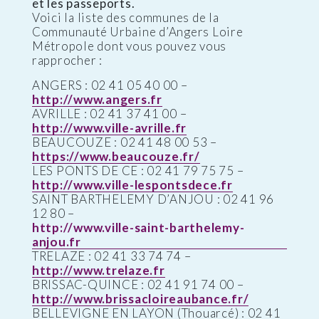
et les passeports.
Voici la liste des communes de la
Communauté Urbaine d’Angers Loire
Métropole dont vous pouvez vous
rapprocher :
ANGERS : 02 41 05 40 00 –
http://www.angers.fr
AVRILLE : 02 41 37 41 00 –
http://www.ville-avrille.fr
BEAUCOUZE : 02 41 48 00 53 –
https://www.beaucouze.fr/
LES PONTS DE CE : 02 41 79 75 75 –
http://www.ville-lespontsdece.fr
SAINT BARTHELEMY D’ANJOU : 02 41 96
12 80 –
http://www.ville-saint-barthelemy-
anjou.fr
TRELAZE : 02 41 33 74 74 –
http://www.trelaze.fr
BRISSAC-QUINCE : 02 41 91 74 00 –
http://www.brissacloireaubance.fr/
BELLEVIGNE EN LAYON (Thouarcé) : 02 41