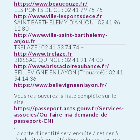
https://www.beaucouze.fr/
LES PONTS DE CE : 02 41 79 75 75 –
http://www.ville-lespontsdece.fr
SAINT BARTHELEMY D’ANJOU : 02 41 96
12 80 –
http://www.ville-saint-barthelemy-
anjou.fr
TRELAZE : 02 41 33 74 74 –
http://www.trelaze.fr
BRISSAC-QUINCE : 02 41 91 74 00 –
http://www.brissacloireaubance.fr/
BELLEVIGNE EN LAYON (Thouarcé) : 02 41
54 14 36 –
https://www.bellevigneenlayon.fr/
Vous retrouverez la liste complète sur le
site
https://passeport.ants.gouv.fr/Services-
associes/Ou-faire-ma-demande-de-
passeport-CNI
.
La carte d’identité sera ensuite à retirer à
l’endroit où aura été déposé le dossier, par