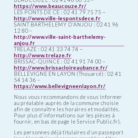
https://www.beaucouze.fr/
LES PONTS DE CE : 02 41 79 75 75 –
http://www.ville-lespontsdece.fr
SAINT BARTHELEMY D’ANJOU : 02 41 96
12 80 –
http://www.ville-saint-barthelemy-
anjou.fr
TRELAZE : 02 41 33 74 74 –
http://www.trelaze.fr
BRISSAC-QUINCE : 02 41 91 74 00 –
http://www.brissacloireaubance.fr/
BELLEVIGNE EN LAYON (Thouarcé) : 02 41
54 14 36 –
https://www.bellevigneenlayon.fr/
Nous vous recommandons de vous informer
au préalable auprès de la commune choisie
afin de connaître les horaires et modalités.
Pour plus d’informations sur les pièces à
fournir, en bas de page le Service Public.fr).
Les personnes déjà titulaires d’un passeport