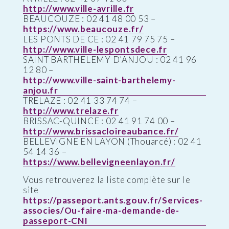
http://www.ville-avrille.fr
BEAUCOUZE : 02 41 48 00 53 –
https://www.beaucouze.fr/
LES PONTS DE CE : 02 41 79 75 75 –
http://www.ville-lespontsdece.fr
SAINT BARTHELEMY D’ANJOU : 02 41 96
12 80 –
http://www.ville-saint-barthelemy-
anjou.fr
TRELAZE : 02 41 33 74 74 –
http://www.trelaze.fr
BRISSAC-QUINCE : 02 41 91 74 00 –
http://www.brissacloireaubance.fr/
BELLEVIGNE EN LAYON (Thouarcé) : 02 41
54 14 36 –
https://www.bellevigneenlayon.fr/
Vous retrouverez la liste complète sur le
site
https://passeport.ants.gouv.fr/Services-
associes/Ou-faire-ma-demande-de-
passeport-CNI