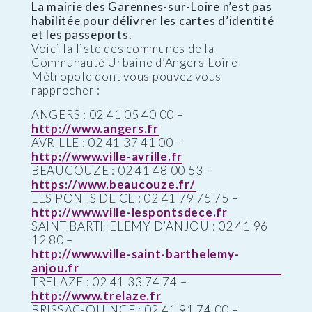
La mairie des Garennes-sur-Loire n’est pas
habilitée pour délivrer les cartes d’identité
et les passeports.
Voici la liste des communes de la
Communauté Urbaine d’Angers Loire
Métropole dont vous pouvez vous
rapprocher :
ANGERS : 02 41 05 40 00 –
http://www.angers.fr
AVRILLE : 02 41 37 41 00 –
http://www.ville-avrille.fr
BEAUCOUZE : 02 41 48 00 53 –
https://www.beaucouze.fr/
LES PONTS DE CE : 02 41 79 75 75 –
http://www.ville-lespontsdece.fr
SAINT BARTHELEMY D’ANJOU : 02 41 96
12 80 –
http://www.ville-saint-barthelemy-
anjou.fr
TRELAZE : 02 41 33 74 74 –
http://www.trelaze.fr
BRISSAC-QUINCE : 02 41 91 74 00 –