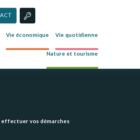
ACT
Vie économique
Vie quotidienne
Nature et tourisme
Jeunesse
Le club des jeunes
Mission Locale
ur effectuer vos démarches
s
re