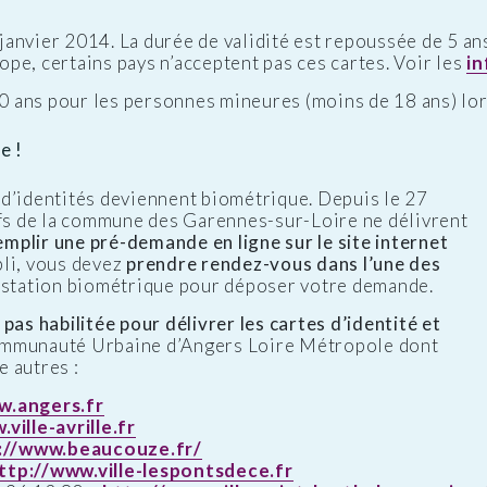
janvier 2014. La durée de validité est repoussée de 5 an
pe, certains pays n’acceptent pas ces cartes. Voir les
i
10 ans pour les personnes mineures (moins de 18 ans) lors
e !
d’identités deviennent biométrique. Depuis le 27
ifs de la commune des Garennes-sur-Loire ne délivrent
emplir une pré-demande en ligne sur le site internet
pli, vous devez
prendre rendez-vous dans l’une des
e station biométrique pour déposer votre demande.
pas habilitée pour délivrer les cartes d’identité et
ommunauté Urbaine d’Angers Loire Métropole dont
 autres :
w.angers.fr
ville-avrille.fr
://www.beaucouze.fr/
ttp://www.ville-lespontsdece.fr