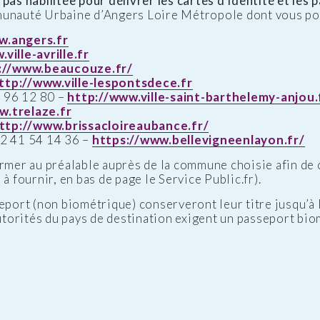
pas habilitée pour délivrer les cartes d’identité et les 
munauté Urbaine d’Angers Loire Métropole dont vous po
w.angers.fr
ville-avrille.fr
://www.beaucouze.fr/
ttp://www.ville-lespontsdece.fr
96 12 80 –
http://www.ville-saint-barthelemy-anjou.
w.trelaze.fr
ttp://www.brissacloireaubance.fr/
2 41 54 14 36 –
https://www.bellevigneenlayon.fr/
er au préalable auprès de la commune choisie afin de c
à fournir, en bas de page le Service Public.fr).
eport (non biométrique) conserveront leur titre jusqu’à l
autorités du pays de destination exigent un passeport bio