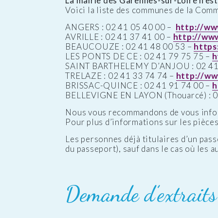
La mairie des Garennes-sur-Loire n’est 
Voici la liste des communes de la Com
ANGERS : 02 41 05 40 00 –
http://ww
AVRILLE : 02 41 37 41 00 –
http://www.
BEAUCOUZE : 02 41 48 00 53 –
https
LES PONTS DE CE : 02 41 79 75 75 –
h
SAINT BARTHELEMY D’ANJOU : 02 41 
TRELAZE : 02 41 33 74 74 –
http://ww
BRISSAC-QUINCE : 02 41 91 74 00 –
h
BELLEVIGNE EN LAYON (Thouarcé) : 0
Nous vous recommandons de vous inform
Pour plus d’informations sur les pièces 
Les personnes déjà titulaires d’un pass
du passeport), sauf dans le cas où les 
Demande d’extraits