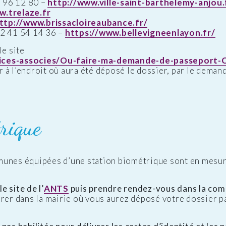
96 12 80 –
http://www.ville-saint-barthelemy-anjou.
w.trelaze.fr
ttp://www.brissacloireaubance.fr/
2 41 54 14 36 –
https://www.bellevigneenlayon.fr/
le site
rvices-associes/Ou-faire-ma-demande-de-passeport-
er à l’endroit où aura été déposé le dossier, par le dema
rique
munes équipées d’une station biométrique sont en mesur
e site de l’
ANTS
puis prendre rendez-vous dans la com
rer dans la mairie où vous aurez déposé votre dossier p