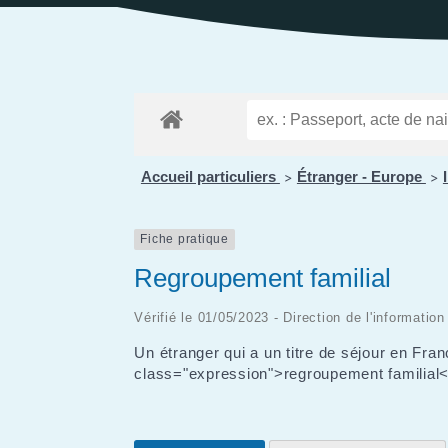
Public
Les services aux
des Enfants
Patrimoine
Budge
personnes
Prése
Conseil des Sages
Le vignoble
Public
Résidence la Perrière
Les projets
(EHPAD et Résidence
autonomie)
Accueil particuliers
Étranger - Europe
>
>
Fiche pratique
Regroupement familial
Vérifié le 01/05/2023 - Direction de l'informatio
Un étranger qui a un titre de séjour en Fra
class="expression">regroupement familial</s