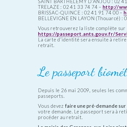
SAINT BARTHELEMY D’ANJOU : 02 41 
TRELAZE : 02 41 33 74 74 –
http://ww
BRISSAC-QUINCE : 02 41 91 74 00 –
h
BELLEVIGNE EN LAYON (Thouarcé) : 0
Vous retrouverez la liste complète sur 
https://passeport.ants.gouv.fr/Se
La carte d’identité sera ensuite à retir
retrait.
Le passeport biomét
Depuis le 26 mai 2009, seules les com
passeports.
Vous devez
faire une pré-demande sur l
votre demande. Le passeport sera à reti
procéder au retrait.