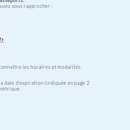
passeports.
uvez vous rapprocher :
fr
onnaître les horaires et modalités.
a date d’expiration (indiquée en page 2
métrique.