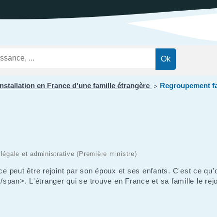
ations
t
Réglementation
ntation des ENS
des nuisances
ations officielles
Transports et
mobilité
Cimetières
Agenda
Installation en France d'une famille étrangère
Regroupement fa
>
n légale et administrative (Première ministre)
nce peut être rejoint par son époux et ses enfants. C'est ce qu
pan>. L'étranger qui se trouve en France et sa famille le rejo