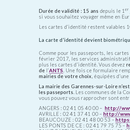
er
Durée de validité : 15 ans
depuis le 1
si vous souhaitez voyager même en Euro
Les cartes d’identité restent valables 
La carte d’identité devient biométriqu
Comme pour les passeports, les cartes 
février 2017, les services administrat
plus les cartes d’identité. Vous devez
r
de
l’
ANTS
. Une fois ce formulaire rem
mairies de votre choix
, équipées d’un
La mairie des Garennes-sur-Loire n’est 
les passeports
. Les communes de la C
vous pouvez vous rapprocher sont entre
ANGERS : 02 41 05 40 00 –
http://ww
AVRILLE : 02 41 37 41 00 –
http://www.
BEAUCOUZE : 02 41 48 00 53 –
https
LES PONTS DE CE : 02 41 79 75 75 –
h