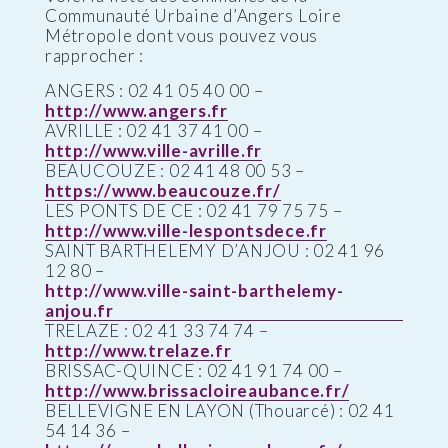
Communauté Urbaine d’Angers Loire
Métropole dont vous pouvez vous
rapprocher :
ANGERS : 02 41 05 40 00 –
http://www.angers.fr
AVRILLE : 02 41 37 41 00 –
http://www.ville-avrille.fr
BEAUCOUZE : 02 41 48 00 53 –
https://www.beaucouze.fr/
LES PONTS DE CE : 02 41 79 75 75 –
http://www.ville-lespontsdece.fr
SAINT BARTHELEMY D’ANJOU : 02 41 96
12 80 –
http://www.ville-saint-barthelemy-
anjou.fr
TRELAZE : 02 41 33 74 74 –
http://www.trelaze.fr
BRISSAC-QUINCE : 02 41 91 74 00 –
http://www.brissacloireaubance.fr/
BELLEVIGNE EN LAYON (Thouarcé) : 02 41
54 14 36 –