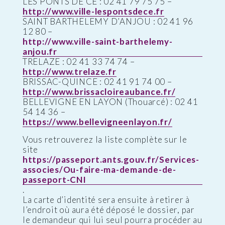
LES PONTS DE CE : 02 41 79 75 75 –
http://www.ville-lespontsdece.fr
SAINT BARTHELEMY D’ANJOU : 02 41 96
12 80 –
http://www.ville-saint-barthelemy-
anjou.fr
TRELAZE : 02 41 33 74 74 –
http://www.trelaze.fr
BRISSAC-QUINCE : 02 41 91 74 00 –
http://www.brissacloireaubance.fr/
BELLEVIGNE EN LAYON (Thouarcé) : 02 41
54 14 36 –
https://www.bellevigneenlayon.fr/
Vous retrouverez la liste complète sur le
site
https://passeport.ants.gouv.fr/Services-
associes/Ou-faire-ma-demande-de-
passeport-CNI
.
La carte d’identité sera ensuite à retirer à
l’endroit où aura été déposé le dossier, par
le demandeur qui lui seul pourra procéder au