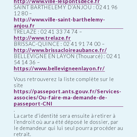
http://www.ville-lespontsdece.fr
SAINT BARTHELEMY D’ANJOU : 02 41 96
12 80 –
http://www.ville-saint-barthelemy-
anjou.fr
TRELAZE : 02 41 33 74 74 –
http://www.trelaze.fr
BRISSAC-QUINCE : 02 41 91 74 00 –
http://www.brissacloireaubance.fr/
BELLEVIGNE EN LAYON (Thouarcé) : 02 41
54 14 36 –
https://www.bellevigneenlayon.fr/
Vous retrouverez la liste complète sur le
site
https://passeport.ants.gouv.fr/Services-
associes/Ou-faire-ma-demande-de-
passeport-CNI
.
La carte d’identité sera ensuite à retirer à
l’endroit où aura été déposé le dossier, par
le demandeur qui lui seul pourra procéder au
retrait.