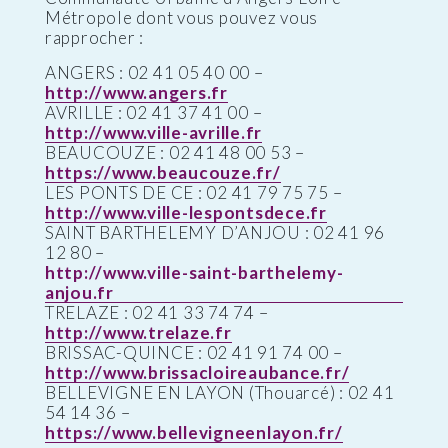
Métropole dont vous pouvez vous
rapprocher :
ANGERS : 02 41 05 40 00 –
http://www.angers.fr
AVRILLE : 02 41 37 41 00 –
http://www.ville-avrille.fr
BEAUCOUZE : 02 41 48 00 53 –
https://www.beaucouze.fr/
LES PONTS DE CE : 02 41 79 75 75 –
http://www.ville-lespontsdece.fr
SAINT BARTHELEMY D’ANJOU : 02 41 96
12 80 –
http://www.ville-saint-barthelemy-
anjou.fr
TRELAZE : 02 41 33 74 74 –
http://www.trelaze.fr
BRISSAC-QUINCE : 02 41 91 74 00 –
http://www.brissacloireaubance.fr/
BELLEVIGNE EN LAYON (Thouarcé) : 02 41
54 14 36 –
https://www.bellevigneenlayon.fr/