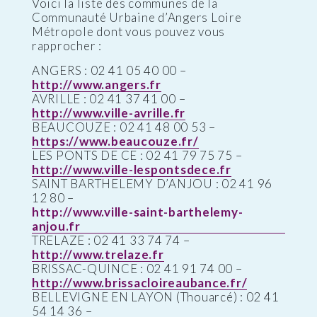
Voici la liste des communes de la
Communauté Urbaine d’Angers Loire
Métropole dont vous pouvez vous
rapprocher :
ANGERS : 02 41 05 40 00 –
http://www.angers.fr
AVRILLE : 02 41 37 41 00 –
http://www.ville-avrille.fr
BEAUCOUZE : 02 41 48 00 53 –
https://www.beaucouze.fr/
LES PONTS DE CE : 02 41 79 75 75 –
http://www.ville-lespontsdece.fr
SAINT BARTHELEMY D’ANJOU : 02 41 96
12 80 –
http://www.ville-saint-barthelemy-
anjou.fr
TRELAZE : 02 41 33 74 74 –
http://www.trelaze.fr
BRISSAC-QUINCE : 02 41 91 74 00 –
http://www.brissacloireaubance.fr/
BELLEVIGNE EN LAYON (Thouarcé) : 02 41
54 14 36 –