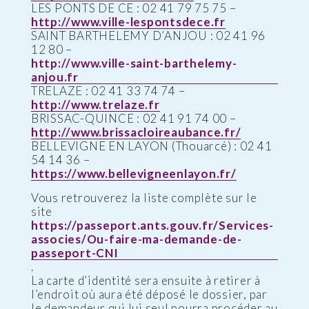
LES PONTS DE CE : 02 41 79 75 75 –
http://www.ville-lespontsdece.fr
SAINT BARTHELEMY D’ANJOU : 02 41 96
12 80 –
http://www.ville-saint-barthelemy-
anjou.fr
TRELAZE : 02 41 33 74 74 –
http://www.trelaze.fr
BRISSAC-QUINCE : 02 41 91 74 00 –
http://www.brissacloireaubance.fr/
BELLEVIGNE EN LAYON (Thouarcé) : 02 41
54 14 36 –
https://www.bellevigneenlayon.fr/
Vous retrouverez la liste complète sur le
site
https://passeport.ants.gouv.fr/Services-
associes/Ou-faire-ma-demande-de-
passeport-CNI
.
La carte d’identité sera ensuite à retirer à
l’endroit où aura été déposé le dossier, par
le demandeur qui lui seul pourra procéder au