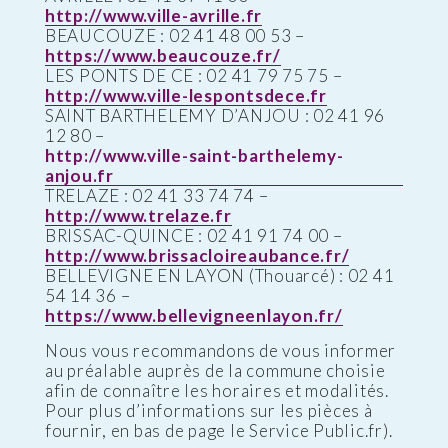
http://www.ville-avrille.fr
BEAUCOUZE : 02 41 48 00 53 –
https://www.beaucouze.fr/
LES PONTS DE CE : 02 41 79 75 75 –
http://www.ville-lespontsdece.fr
SAINT BARTHELEMY D’ANJOU : 02 41 96
12 80 –
http://www.ville-saint-barthelemy-
anjou.fr
TRELAZE : 02 41 33 74 74 –
http://www.trelaze.fr
BRISSAC-QUINCE : 02 41 91 74 00 –
http://www.brissacloireaubance.fr/
BELLEVIGNE EN LAYON (Thouarcé) : 02 41
54 14 36 –
https://www.bellevigneenlayon.fr/
Nous vous recommandons de vous informer
au préalable auprès de la commune choisie
afin de connaître les horaires et modalités.
Pour plus d’informations sur les pièces à
fournir, en bas de page le Service Public.fr).