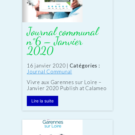
Journal communal
n°6 – Janvier
2020
Date
16 janvier 2020
|
Catégories :
:
Journal Communal
Vivre aux Garennes sur Loire –
Janvier 2020 Publish at Calameo
Lire la suite