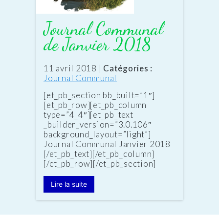
Journal Communal
de Janvier 2018
Date
11 avril 2018
|
Catégories :
:
Journal Communal
[et_pb_section bb_built=”1″]
[et_pb_row][et_pb_column
type=”4_4″][et_pb_text
_builder_version=”3.0.106″
background_layout=”light”]
Journal Communal Janvier 2018
[/et_pb_text][/et_pb_column]
[/et_pb_row][/et_pb_section]
Lire la suite