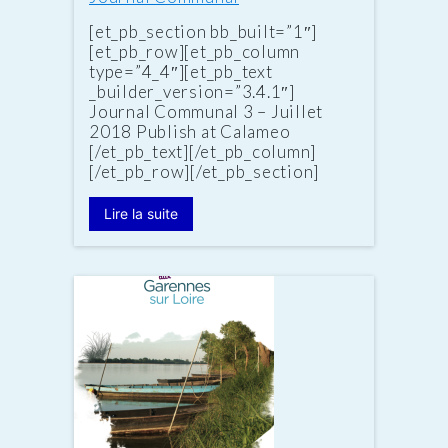
[et_pb_section bb_built=”1″]
[et_pb_row][et_pb_column
type=”4_4″][et_pb_text
_builder_version=”3.4.1″]
Journal Communal 3 – Juillet
2018 Publish at Calameo
[/et_pb_text][/et_pb_column]
[/et_pb_row][/et_pb_section]
Lire la suite