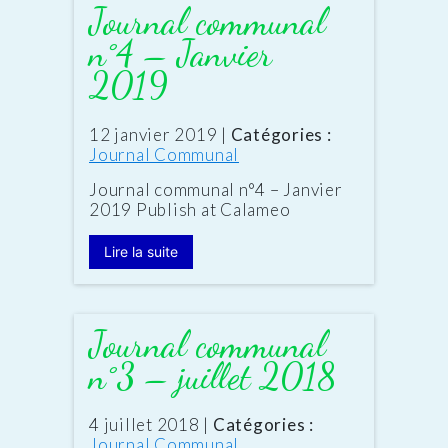
Journal communal
n°4 – Janvier
2019
Date
12 janvier 2019
|
Catégories :
:
Journal Communal
Journal communal n°4 – Janvier
2019 Publish at Calameo
Lire la suite
Journal communal
n°3 – juillet 2018
Date
4 juillet 2018
|
Catégories :
:
Journal Communal