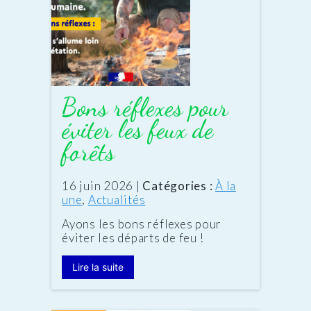
Bons réflexes pour
éviter les feux de
forêts
Date
16 juin 2026
|
Catégories :
À la
:
une
,
Actualités
Ayons les bons réflexes pour
éviter les départs de feu !
Lire la suite