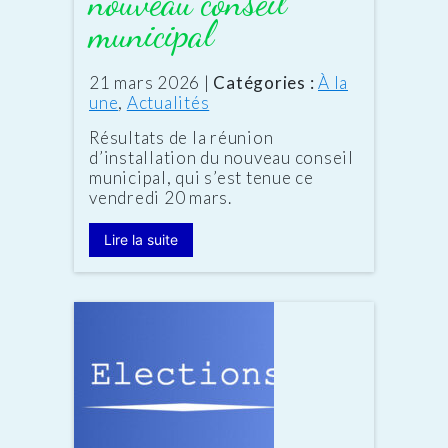
nouveau conseil
municipal
Date
21 mars 2026
|
Catégories :
À la
:
une
,
Actualités
Résultats de la réunion
d’installation du nouveau conseil
municipal, qui s’est tenue ce
vendredi 20 mars.
Lire la suite