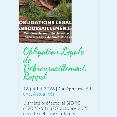
Obligation Légale
de
Débroussaillement,
Rappel
Date
16 juillet 2026
|
Catégories :
À la
:
une
,
Actualités
L’ arrêté préfectoral SIDPC
n°2025-68 du 07 octobre 2025
rend le débroussaillement