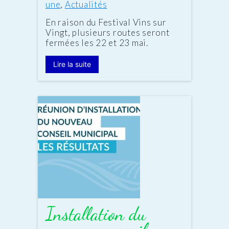
:
une
,
Actualités
En raison du Festival Vins sur
Vingt, plusieurs routes seront
fermées les 22 et 23 mai.
Lire la suite
Installation du