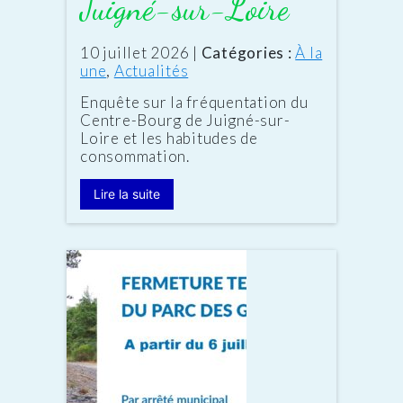
Juigné-sur-Loire
Date
10 juillet 2026
|
Catégories :
À la
:
une
,
Actualités
Enquête sur la fréquentation du
Centre-Bourg de Juigné-sur-
Loire et les habitudes de
consommation.
Lire la suite