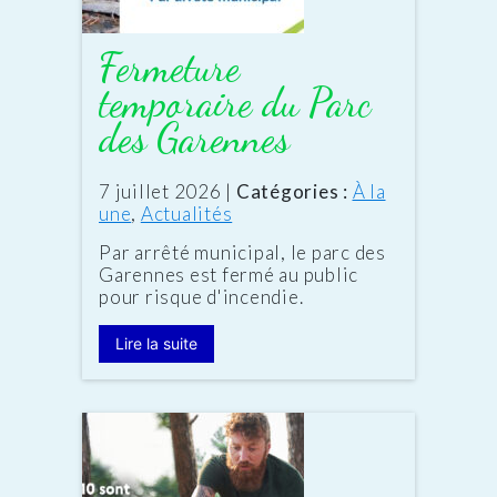
Fermeture
temporaire du Parc
des Garennes
Date
7 juillet 2026
|
Catégories :
À la
:
une
,
Actualités
Par arrêté municipal, le parc des
Garennes est fermé au public
pour risque d'incendie.
Lire la suite