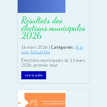
Résultats des
élections municipales
2026
Date
16 mars 2026
|
Catégories :
À la
:
une
,
Actualités
Élections municipales du 15 mars
2026, premier tour
Lire la suite