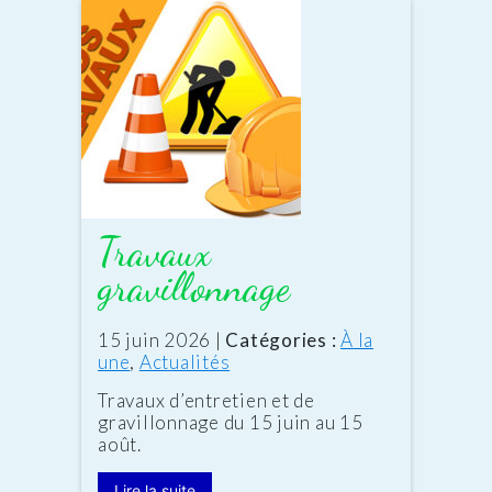
Travaux
gravillonnage
Date
15 juin 2026
|
Catégories :
À la
:
une
,
Actualités
Travaux d’entretien et de
gravillonnage du 15 juin au 15
août.
Lire la suite