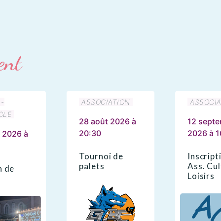
ent
 -
ASSOCIATION
ASSOCIA
CLE
28 août 2026 à
12 sept
20:30
2026 à 1
 2026 à
Tournoi de
Inscript
palets
Ass. Cul
n de
Loisirs