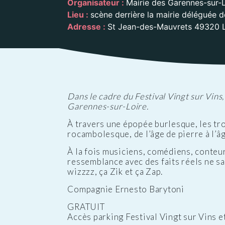
Organisateur :
Mairie des Garennes-sur-L
Public
Les services aux
des Enfants
Patrimoine
Budge
Lieu :
scène derrière la mairie déléguée 
personnes
Prése
Adresse :
St Jean-des-Mauvrets 49320 L
Conseil des Sages
Le vignoble
Public
Résidence la Perrière
Les projets
(EHPAD et Résidence
autonomie)
Dans le cadre du Festival Vingt sur Vins
Garennes-sur-Loire.
À travers une épopée burlesque, les tr
rocambolesque, de l’âge de pierre à l’âg
À la fois musiciens, comédiens, conteurs
ressemblance avec des faits réels ne sau
wizzzz, ça Zik et ça Zap.
Compagnie Ernesto Barytoni
GRATUIT
Accès parking Festival Vingt sur Vins e