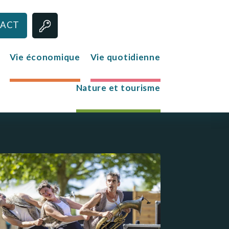
ACT
Vie économique
Vie quotidienne
Nature et tourisme
Jeunesse
Le club des jeunes
Mission Locale
s
re