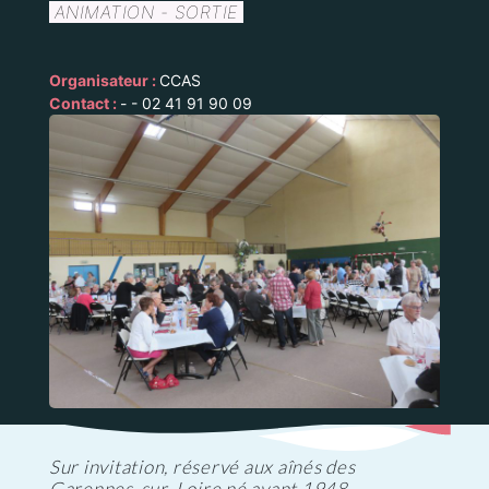
ANIMATION - SORTIE
Organisateur :
CCAS
Contact :
- - 02 41 91 90 09
Sur invitation, réservé aux aînés des
Garennes-sur-Loire né avant 1948.