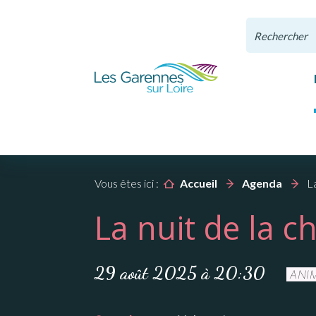
Panneau de gestion des cookies
Présentation
Projet Éducatif
Culture
Annuaires
Actions sociales
Tourisme
Docume
Petite 
Associ
Inform
Santé 
Parc d
Vous êtes ici :
Accueil
Agenda
L
et espa
et sens
La nuit de la c
Les mairies
Projet Éducatif De
Programmation
Santé et Bien-être
CCAS (Centre
Présentation de la
Magaz
Maiso
Activi
Emplo
Numér
Territoire
culturelle
Communal d’Action
commune
commu
l’enfa
Les élus
Services et
Annua
Dével
Risqu
Prése
Sociale)
Conseil Municipal des
Médiathèque
Entreprises
Office de tourisme
Applic
Le Rel
assoc
écono
29 août 2025 à 20:30
Les services
Pompi
parc
ANI
Enfants
Les partenaires
communaux
Hébergements
Hébergements
Vidéo
Démar
Galer
sociaux
rétro
Conseil Municipal
Annuaire du