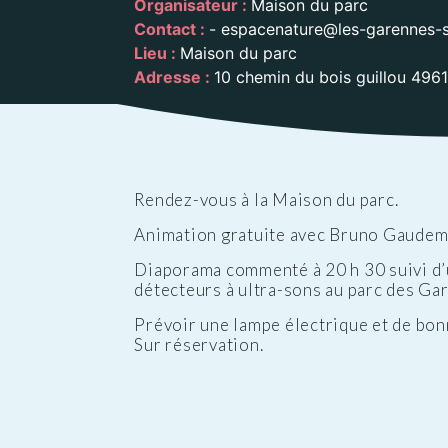
Organisateur :
Maison du parc
Public
Les services aux
des Enfants
Patrimoine
Budge
Contact :
- espacenature@les-garennes-sur
personnes
Prése
Lieu :
Maison du parc
Conseil des Sages
Le vignoble
Public
Résidence la Perrière
Adresse :
10 chemin du bois guillou 496
Les projets
(EHPAD et Résidence
autonomie)
Rendez-vous à la Maison du parc.
Animation gratuite avec Bruno Gaudem
Diaporama commenté à 20 h 30 suivi d’u
détecteurs à ultra-sons au parc des Ga
Prévoir une lampe électrique et de bo
Sur réservation.