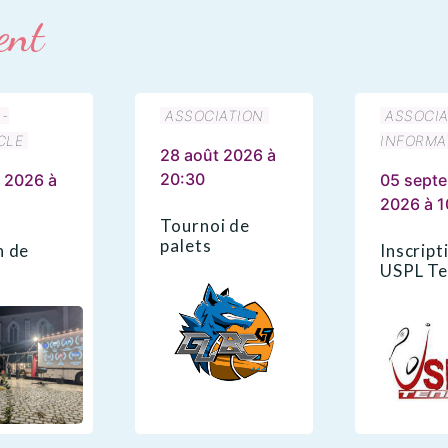
ent
 -
ASSOCIATION
ASSOCIA
CLE
INFORMA
28 août 2026 à
20:30
 2026 à
05 sept
2026 à 1
Tournoi de
palets
n de
Inscript
USPL Te