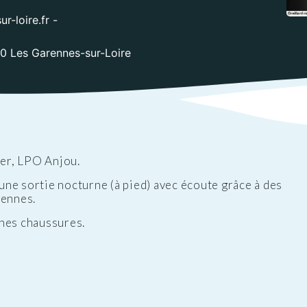
ations
t
Réglementation
-loire.fr -
ntation des ENS
des nuisances
ations officielles
10 Les Garennes-sur-Loire
Transports et
mobilité
Cimetières
Agenda
er, LPO Anjou.
ne sortie nocturne (à pied) avec écoute grâce à des
rennes.
nnes chaussures.