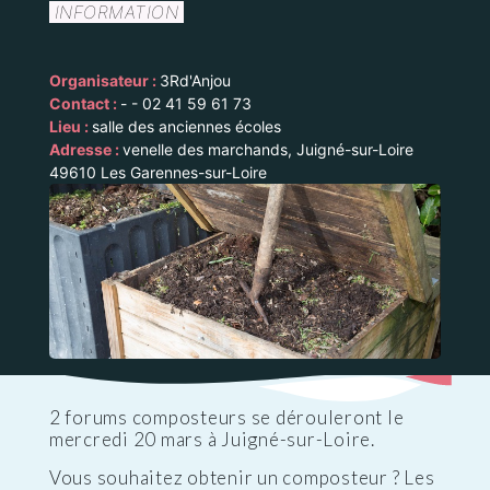
INFORMATION
Organisateur :
3Rd'Anjou
Contact :
- - 02 41 59 61 73
Lieu :
salle des anciennes écoles
Adresse :
venelle des marchands, Juigné-sur-Loire
49610 Les Garennes-sur-Loire
2 forums composteurs se dérouleront le
mercredi 20 mars à Juigné-sur-Loire.
Vous souhaitez obtenir un composteur ? Les