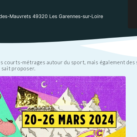
ations
t
Réglementation
ntation des ENS
des nuisances
n-des-Mauvrets 49320 Les Garennes-sur-Loire
ations officielles
Transports et
mobilité
Cimetières
Agenda
es courts-métrages autour du sport, mais également des 
 sait proposer.