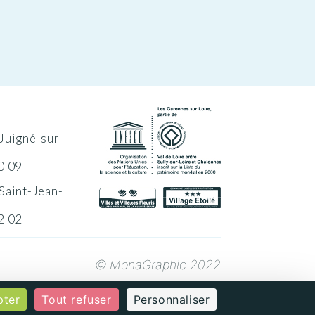
Juigné-sur-
0 09
Saint-Jean-
2 02
© MonaGraphic 2022
pter
Tout refuser
Personnaliser