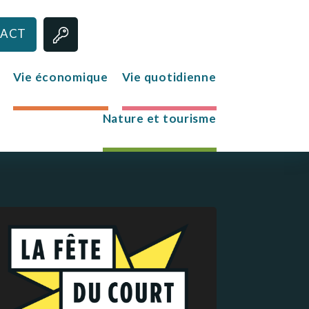
ACT
Vie économique
Vie quotidienne
Nature et tourisme
Jeunesse
Le club des jeunes
Mission Locale
s
re