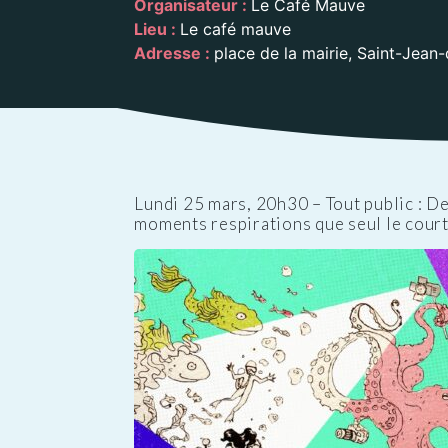
Organisateur :
Le Café Mauve
Public
Les services aux
des Enfants
Patrimoine
Budge
Lieu :
Le café mauve
personnes
Prése
Adresse :
place de la mairie, Saint-Jea
Conseil des Sages
Le vignoble
Public
Résidence la Perrière
Les projets
(EHPAD et Résidence
autonomie)
Lundi 25 mars, 20h30 – Tout public : D
moments respirations que seul le court