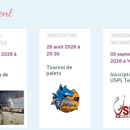
ent
 -
ASSOCIATION
ASSOCIA
CLE
INFORMA
28 août 2026 à
20:30
 2026 à
05 sept
2026 à 1
Tournoi de
palets
n de
Inscript
USPL Te