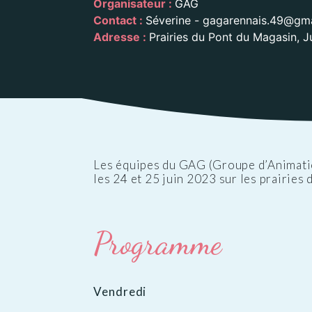
Organisateur :
GAG
Public
Les services aux
des Enfants
Patrimoine
Budge
Contact :
Séverine - gagarennais.49@gma
personnes
Prése
Adresse :
Prairies du Pont du Magasin, 
Conseil des Sages
Le vignoble
Public
Résidence la Perrière
Les projets
(EHPAD et Résidence
autonomie)
Les équipes du GAG (Groupe d’Animation
les 24 et 25 juin 2023 sur les prairies
Programme
Vendredi