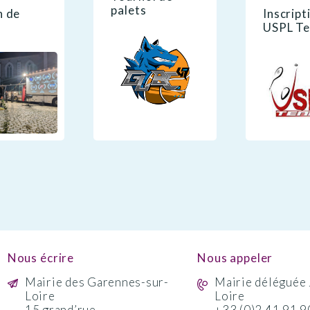
palets
n de
Inscript
USPL Te
Nous écrire
Nous appeler
Mairie des Garennes-sur-
Mairie déléguée 
Loire
Loire
15 grand’rue
+33 (0)2 41 91 9