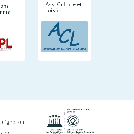
Ass. Culture et
ions
Loisirs
nnis
Juigné-sur-
0 09