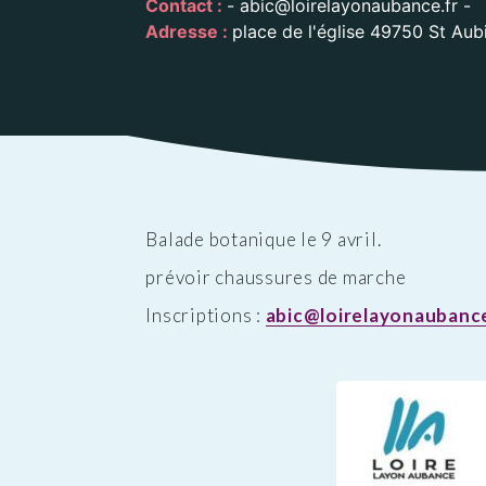
Contact :
- abic@loirelayonaubance.fr -
Public
Les services aux
des Enfants
Patrimoine
Budge
Adresse :
place de l'église 49750 St Aub
personnes
Prése
Conseil des Sages
Le vignoble
Public
Résidence la Perrière
Les projets
(EHPAD et Résidence
autonomie)
Balade botanique le 9 avril.
prévoir chaussures de marche
Inscriptions :
abic@loirelayonaubance