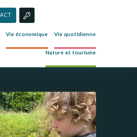
ACT
Vie économique
Vie quotidienne
Nature et tourisme
Jeunesse
Le club des jeunes
Mission Locale
s
re