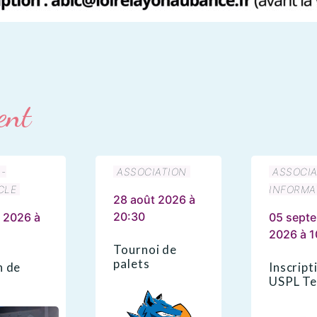
ent
 -
ASSOCIATION
ASSOCIA
CLE
INFORMA
28 août 2026 à
20:30
 2026 à
05 sept
2026 à 1
Tournoi de
palets
n de
Inscript
USPL Te