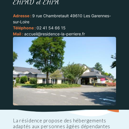
EHPAD et EHPA
Adresse :
9 rue Chambretault 49610 Les Garennes-
sur-Loire
Téléphone :
02 41 54 66 15
Mail :
accueil@residence-la-perriere.fr
La résidence propose des hébergements
adaptés aux personnes âgées dépendantes