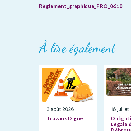
Règlement_graphique_PRO_0618
À lire également
3 août 2026
16 juille
Travaux Digue
Obligat
Légale 
Débrous