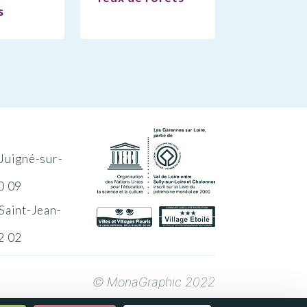
s
Juigné-sur-
0 09
Saint-Jean-
2 02
© MonaGraphic 2022