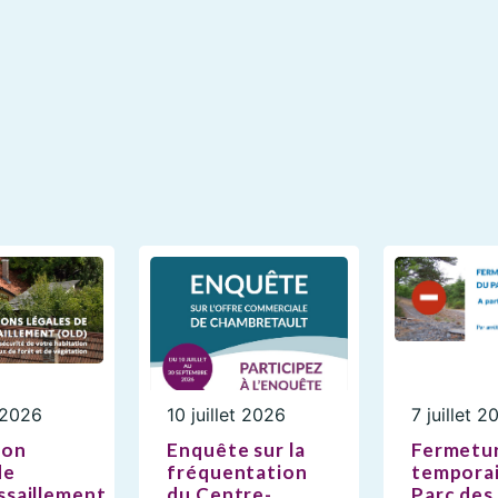
t 2026
10 juillet 2026
7 juillet 2
ion
Enquête sur la
Fermetu
de
fréquentation
temporai
saillement,
du Centre-
Parc des