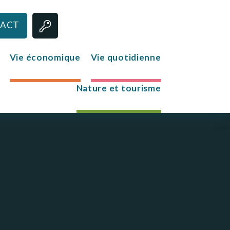
ACT
Vie économique
Vie quotidienne
Nature et tourisme
Jeunesse
Le club des jeunes
Mission Locale
s
re