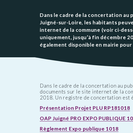
Public
Les services aux
des Enfants
Patrimoine
Budge
personnes
Prése
Dans le cadre de la concertation au 
Conseil des Sages
Le vignoble
Public
Résidence la Perrière
Juigné-sur-Loire, les habitants peuv
Les projets
(EHPAD et Résidence
internet de la commune (voir ci-dess
autonomie)
uniquement, jusqu’à fin décembre 20
également disponible en mairie pour
Dans le cadre de la concertation au pu
documents sur le site internet de la c
2018. Un registre de concertation est 
Présentation Projet PLU RP181018
OAP Juigné PRO EXPO PUBLIQUE 1
Règlement Expo publique 1018