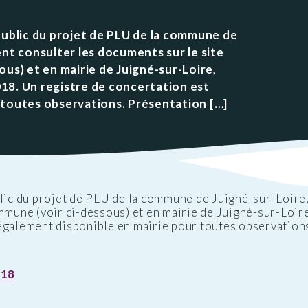
ations
t
Réglementation
ntation des ENS
des nuisances
public du projet de PLU de la commune de
ations officielles
ent consulter les documents sur le site
Transports et
ous) et en mairie de Juigné-sur-Loire,
mobilité
18. Un registre de concertation est
Cimetières
 toutes observations. Présentation […]
Agenda
blic du projet de PLU de la commune de Juigné-sur-Loire,
ommune (voir ci-dessous) et en mairie de Juigné-sur-Loir
également disponible en mairie pour toutes observation
018