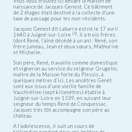
Vous vous trouvez ici devant la maison de
naissance de Jacques Genest. Ce bâtiment
de 2 étages était destiné à la collecte d’une
taxe de passage pour les non-résidents.
Jacques Genest dit Labarre est né le 17 avril
(1)
1640 à Juigné-sur-Loire
. Il a trois frères
(dont René, l’aîné décédé à un an) : René, son
frère jumeau, Jean et deux sœurs, Mathurine
et Michelle.
Son père, René, travaille comme domestique
et vigneron au service du seigneur Grugelin,
maître de la Maison forte du Plessis, à
quelques mètres d’ici. Les ancêtres Genêt
sont eux issus d’une vieille famille de
Vauchrétien (sept kilomètres) établie à
Juigné-sur-Loire en 1539, en suivant leur
seigneur du temps René de Conquessac.
Jacques très tôt accompagne son père au
château.
A l’adolescence, il suit un cours de
taillandier pendant deux ans (métier de